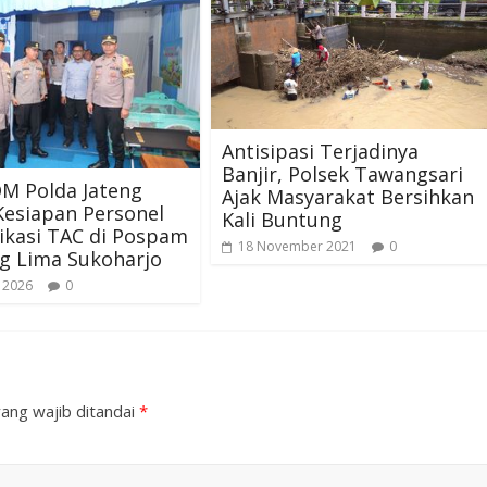
Antisipasi Terjadinya
Banjir, Polsek Tawangsari
M Polda Jateng
Ajak Masyarakat Bersihkan
Kesiapan Personel
Kali Buntung
ikasi TAC di Pospam
18 November 2021
0
g Lima Sukoharjo
 2026
0
ang wajib ditandai
*