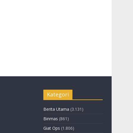
Kategori
Berita Utama
(3.131)
Binmas
(861)
Giat Ops
(1.806)