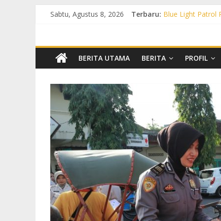
Sabtu, Agustus 8, 2026
Terbaru:
Blue Light Patrol
Patroli KRYD Pol
Patroli KRYD Pols
Patroli Blue Lig
Blue Light Patro
BERITA UTAMA
BERITA
PROFIL