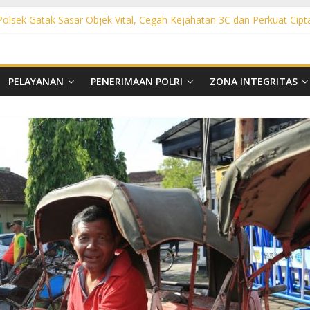
 Polsek Gatak Sasar Objek Vital, Cegah Kejahatan 3C dan Perkuat Cipt
sek Mojolaban Sasar SPBU hingga Permukiman, Antisipasi 3C dan G
ek Baki Sisir Titik Rawan, Cegah 3C hingga Balap Liar
ht Polsek Nguter Sasar Perbankan hingga Permukiman, Antisipasi 3C
l Polsek Tawangsari Sisir Belasan Desa, Cegah Kejahatan 3C dan Ga
PELAYANAN
PENERIMAAN POLRI
ZONA INTEGRITAS