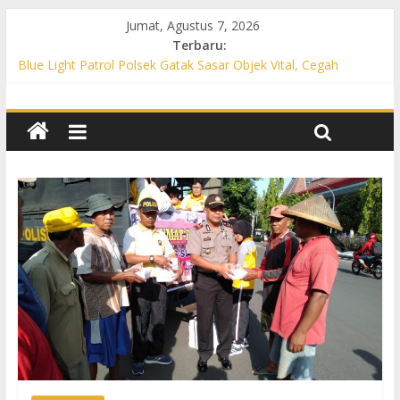
Jumat, Agustus 7, 2026
Terbaru:
Blue Light Patrol Polsek Gatak Sasar Objek Vital, Cegah
Kejahatan 3C dan Perkuat Cipta Kondisi
Patroli KRYD Polsek Mojolaban Sasar SPBU hingga
Permukiman, Antisipasi 3C dan Gangguan Kamtibmas
Patroli KRYD Polsek Baki Sisir Titik Rawan, Cegah 3C hingga
Balap Liar
Patroli Blue Light Polsek Nguter Sasar Perbankan hingga
Permukiman, Antisipasi 3C dan Gangguan Kamtibmas
Blue Light Patrol Polsek Tawangsari Sisir Belasan Desa, Cegah
Kejahatan 3C dan Gangguan Kamtibmas