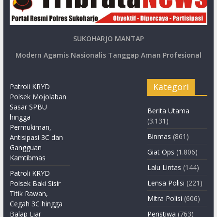
SUKOHARJO MANTAP
Modern Agamis Nasionalis Tanggap Aman Profesional
Kategori
Patroli KRYD
Polsek Mojolaban
Sasar SPBU
Berita Utama
hingga
(3.131)
Permukiman,
Binmas
(861)
Antisipasi 3C dan
Gangguan
Giat Ops
(1.806)
Kamtibmas
Lalu Lintas
(144)
Patroli KRYD
Lensa Polisi
(221)
Polsek Baki Sisir
Titik Rawan,
Mitra Polisi
(606)
Cegah 3C hingga
Balap Liar
Peristiwa
(763)