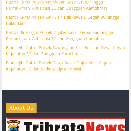
Patroli KRYD Polsek Mojolaban Sasar SPBU hingga
Permukiman, Antisipasi 3C dan Gangguan Kamtibmas
Patroli KRYD Polsek Baki Sisir Titik Rawan, Cegah 3C hingga
Balap Liar
Patroli Blue Light Polsek Nguter Sasar Perbankan hingga
Permukiman, Antisipasi 3C dan Gangguan Kamtibmas
Blue Light Patrol Polsek Tawangsari Sisir Belasan Desa, Cegah
Kejahatan 3C dan Gangguan Kamtibmas
Blue Light Patrol Polsek Gatak Sasar Objek Vital, Cegah
Kejahatan 3C dan Perkuat Cipta Kondisi
About Us