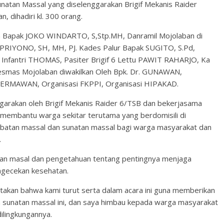
natan Massal yang diselenggarakan Brigif Mekanis Raider
dihadiri kl. 300 orang.
ban Bapak JOKO WINDARTO, S,Stp.MH, Danramil Mojolaban di
 PRIYONO, SH, MH, PJ. Kades Palur Bapak SUGITO, S.Pd,
 Infantri THOMAS, Pasiter Brigif 6 Lettu PAWIT RAHARJO, Ka
kesmas Mojolaban diwakilkan Oleh Bpk. Dr. GUNAWAN,
HERMAWAN, Organisasi FKPPI, Organisasi HIPAKAD.
nggarakan oleh Brigif Mekanis Raider 6/TSB dan bekerjasama
embantu warga sekitar terutama yang berdomisili di
batan massal dan sunatan massal bagi warga masyarakat dan
.
tan masal dan pengetahuan tentang pentingnya menjaga
ngecekan kesehatan.
kan bahwa kami turut serta dalam acara ini guna memberikan
 sunatan massal ini, dan saya himbau kepada warga masyarakat
ilingkungannya.