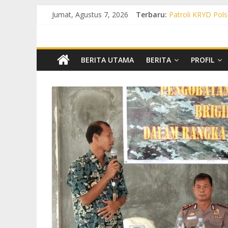
Jumat, Agustus 7, 2026
Terbaru:
Patroli KRYD Pols
Patroli KRYD Pol
Patroli Cegah Ka
Patroli Blue Ligh
Patroli Blue Ligh
BERITA UTAMA
BERITA
PROFIL