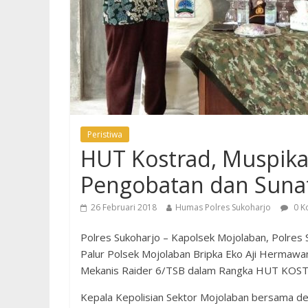
Peristiwa
HUT Kostrad, Muspika
Pengobatan dan Suna
26 Februari 2018
Humas Polres Sukoharjo
0 K
Polres Sukoharjo – Kapolsek Mojolaban, Polre
Palur Polsek Mojolaban Bripka Eko Aji Hermawa
Mekanis Raider 6/TSB dalam Rangka HUT KOSTR
Kepala Kepolisian Sektor Mojolaban bersama d