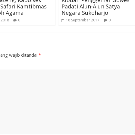
 Safari Kamtibmas
Padati Alun-Alun Satya
oh Agama
Negara Sukoharjo
 2018
0
18 September 2017
0
ang wajib ditandai
*