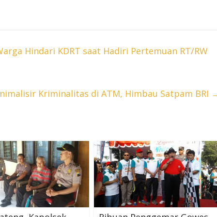
Warga Hindari KDRT saat Hadiri Pertemuan RT/RW
imalisir Kriminalitas di ATM, Himbau Satpam BRI
Jateng, Kapolsek
Ribuan Penggemar Gowes