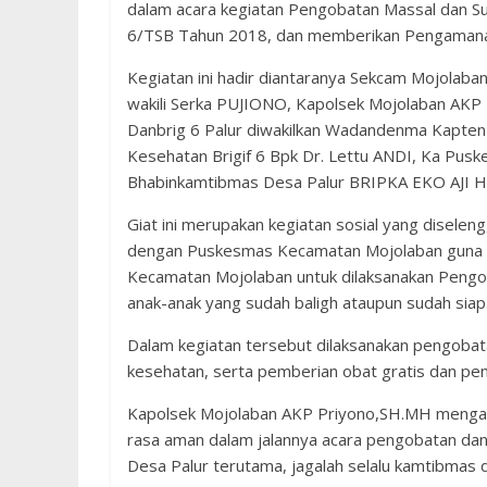
dalam acara kegiatan Pengobatan Massal dan Su
6/TSB Tahun 2018, dan memberikan Pengamanan, 
Kegiatan ini hadir diantaranya Sekcam Mojola
wakili Serka PUJIONO, Kapolsek Mojolaban AKP
Danbrig 6 Palur diwakilkan Wadandenma Kapten
Kesehatan Brigif 6 Bpk Dr. Lettu ANDI, Ka Pus
Bhabinkamtibmas Desa Palur BRIPKA EKO AJI 
Giat ini merupakan kegiatan sosial yang disele
dengan Puskesmas Kecamatan Mojolaban guna m
Kecamatan Mojolaban untuk dilaksanakan Pengo
anak-anak yang sudah baligh ataupun sudah siap
Dalam kegiatan tersebut dilaksanakan pengoba
kesehatan, serta pemberian obat gratis dan pe
Kapolsek Mojolaban AKP Priyono,SH.MH mengata
rasa aman dalam jalannya acara pengobatan dan
Desa Palur terutama, jagalah selalu kamtibmas d