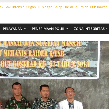
ek Baki Intensif, Cegah 3C hingga Balap Liar di Sejumlah Titik Rawan
sek Tawangsari Sasar Jalur Protokol hingga Permukiman, Warga Diaja
rhutla, Polsek Weru Sisir Lahan Kering dan Edukasi Warga Saat Musi
t KRYD Polsek Bendosari Sasar Objek Vital, Polisi Ajak Warga Waspad
t KRYD Polsek Kartasura Sasar Titik Rawan, Cegah Kejahatan 3C
PELAYANAN
PENERIMAAN POLRI
ZONA INTEGRITAS