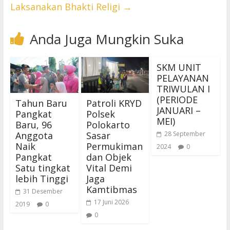
Laksanakan Bhakti Religi
→
Anda Juga Mungkin Suka
SKM UNIT
PELAYANAN
TRIWULAN I
(PERIODE
Tahun Baru
Patroli KRYD
JANUARI –
Pangkat
Polsek
MEI)
Baru, 96
Polokarto
Anggota
Sasar
28 September
Naik
Permukiman
2024
0
Pangkat
dan Objek
Satu tingkat
Vital Demi
lebih Tinggi
Jaga
Kamtibmas
31 Desember
17 Juni 2026
2019
0
0