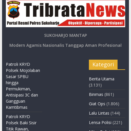
SUKOHARJO MANTAP
Modern Agamis Nasionalis Tanggap Aman Profesional
Kategori
Patroli KRYD
Polsek Mojolaban
Sasar SPBU
Berita Utama
hingga
(3.131)
Permukiman,
Binmas
(861)
Antisipasi 3C dan
Gangguan
Giat Ops
(1.806)
Kamtibmas
Lalu Lintas
(144)
Patroli KRYD
Lensa Polisi
(221)
Polsek Baki Sisir
Titik Rawan,