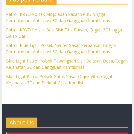
Patroli KRYD Polsek Mojolaban Sasar SPBU hingga
Permukiman, Antisipasi 3C dan Gangguan Kamtibmas
Patroli KRYD Polsek Baki Sisir Titik Rawan, Cegah 3C hingga
Balap Liar
Patroli Blue Light Polsek Nguter Sasar Perbankan hingga
Permukiman, Antisipasi 3C dan Gangguan Kamtibmas
Blue Light Patrol Polsek Tawangsari Sisir Belasan Desa, Cegah
Kejahatan 3C dan Gangguan Kamtibmas
Blue Light Patrol Polsek Gatak Sasar Objek Vital, Cegah
Kejahatan 3C dan Perkuat Cipta Kondisi
About Us