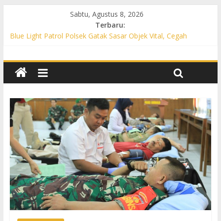
Sabtu, Agustus 8, 2026
Terbaru:
Blue Light Patrol Polsek Gatak Sasar Objek Vital, Cegah
Kejahatan 3C dan Perkuat Cipta Kondisi
Patroli KRYD Polsek Mojolaban Sasar SPBU hingga
Permukiman, Antisipasi 3C dan Gangguan Kamtibmas
Patroli KRYD Polsek Baki Sisir Titik Rawan, Cegah 3C hingga
Balap Liar
Patroli Blue Light Polsek Nguter Sasar Perbankan hingga
Permukiman, Antisipasi 3C dan Gangguan Kamtibmas
Blue Light Patrol Polsek Tawangsari Sisir Belasan Desa, Cegah
Kejahatan 3C dan Gangguan Kamtibmas