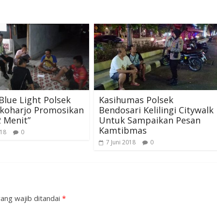
 Blue Light Polsek
Kasihumas Polsek
ukoharjo Promosikan
Bendosari Kelilingi Citywalk
2 Menit”
Untuk Sampaikan Pesan
Kamtibmas
018
0
7 Juni 2018
0
ang wajib ditandai
*