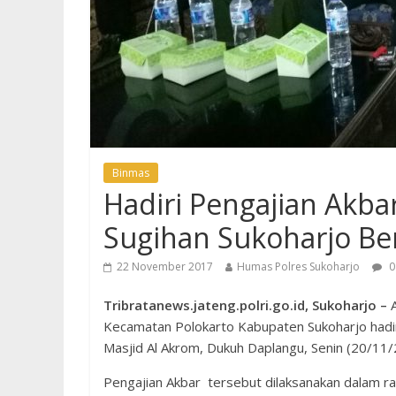
Binmas
Hadiri Pengajian Akb
Sugihan Sukoharjo Be
22 November 2017
Humas Polres Sukoharjo
0
Tribratanews.jateng.polri.go.id, Sukoharjo –
A
Kecamatan Polokarto Kabupaten Sukoharjo hadi
Masjid Al Akrom, Dukuh Daplangu, Senin (20/11/
Pengajian Akbar tersebut dilaksanakan dalam