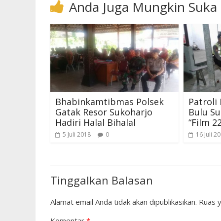
Anda Juga Mungkin Suka
Bhabinkamtibmas Polsek
Patroli
Gatak Resor Sukoharjo
Bulu S
Hadiri Halal Bihalal
“Film 2
5 Juli 2018
0
16 Juli 2
Tinggalkan Balasan
Alamat email Anda tidak akan dipublikasikan.
Ruas y
Komentar
*