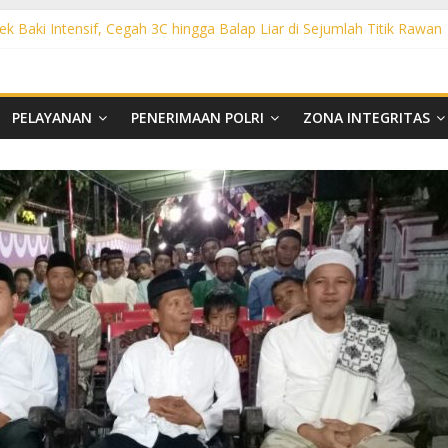
ek Baki Intensif, Cegah 3C hingga Balap Liar di Sejumlah Titik Rawan
sek Tawangsari Sasar Jalur Protokol hingga Permukiman, Warga Diaja
rhutla, Polsek Weru Sisir Lahan Kering dan Edukasi Warga Saat Musi
t KRYD Polsek Bendosari Sasar Objek Vital, Polisi Ajak Warga Waspad
t KRYD Polsek Kartasura Sasar Titik Rawan, Cegah Kejahatan 3C
PELAYANAN
PENERIMAAN POLRI
ZONA INTEGRITAS