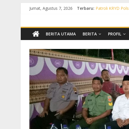
Jumat, Agustus 7, 2026
Terbaru:
Patroli KRYD Pols
Patroli KRYD Pol
Patroli Cegah Ka
Patroli Blue Ligh
Patroli Blue Ligh
BERITA UTAMA
BERITA
PROFIL