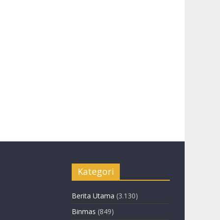
Kategori
Berita Utama
(3.130)
Binmas
(849)