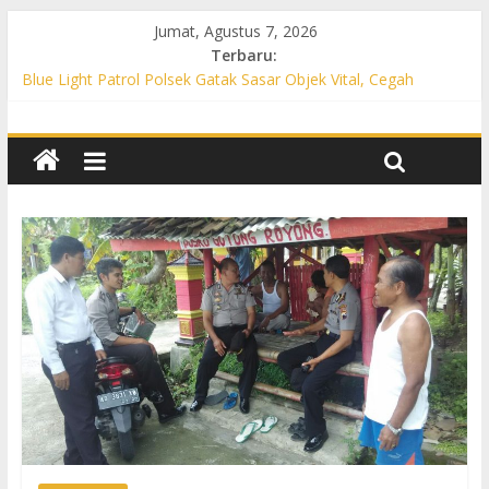
Jumat, Agustus 7, 2026
Terbaru:
Blue Light Patrol Polsek Gatak Sasar Objek Vital, Cegah
Kejahatan 3C dan Perkuat Cipta Kondisi
Patroli KRYD Polsek Mojolaban Sasar SPBU hingga
Permukiman, Antisipasi 3C dan Gangguan Kamtibmas
Patroli KRYD Polsek Baki Sisir Titik Rawan, Cegah 3C hingga
Balap Liar
Patroli Blue Light Polsek Nguter Sasar Perbankan hingga
Permukiman, Antisipasi 3C dan Gangguan Kamtibmas
Blue Light Patrol Polsek Tawangsari Sisir Belasan Desa, Cegah
Kejahatan 3C dan Gangguan Kamtibmas