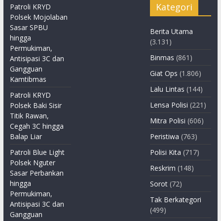
Kategori
Patroli KRYD
Polsek Mojolaban
Sasar SPBU
Berita Utama
hingga
(3.131)
Permukiman,
Binmas
(861)
Antisipasi 3C dan
Gangguan
Giat Ops
(1.806)
Kamtibmas
Lalu Lintas
(144)
Patroli KRYD
Lensa Polisi
(221)
Polsek Baki Sisir
Titik Rawan,
Mitra Polisi
(606)
Cegah 3C hingga
Balap Liar
Peristiwa
(763)
Patroli Blue Light
Polisi Kita
(717)
Polsek Nguter
Reskrim
(148)
Sasar Perbankan
hingga
Sorot
(72)
Permukiman,
Tak Berkategori
Antisipasi 3C dan
(499)
Gangguan