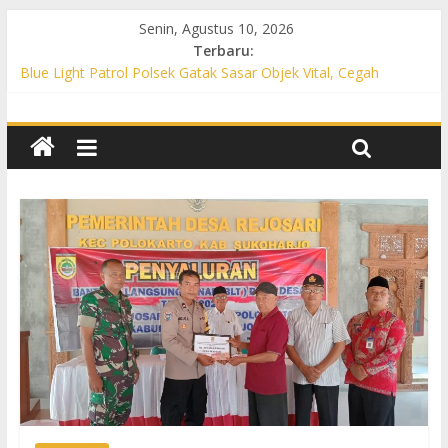
Senin, Agustus 10, 2026
Terbaru:
Blue Light Patrol Polsek Gatak Sasar Objek Vital, Cegah
Kejahatan 3C dan Perkuat Cipta Kondisi
Patroli KRYD Polsek Mojolaban Sasar SPBU hingga
Permukiman, Antisipasi 3C dan Gangguan Kamtibmas
Patroli KRYD Polsek Baki Sisir Titik Rawan, Cegah 3C hingga
Balap Liar
Patroli Blue Light Polsek Nguter Sasar Perbankan hingga
Permukiman, Antisipasi 3C dan Gangguan Kamtibmas
Blue Light Patrol Polsek Tawangsari Sisir Belasan Desa, Cegah
Kejahatan 3C dan Gangguan Kamtibmas