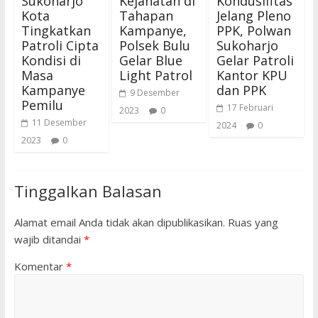
Sukoharjo
Kejahatan di
Kondusifitas
Kota
Tahapan
Jelang Pleno
Tingkatkan
Kampanye,
PPK, Polwan
Patroli Cipta
Polsek Bulu
Sukoharjo
Kondisi di
Gelar Blue
Gelar Patroli
Masa
Light Patrol
Kantor KPU
Kampanye
dan PPK
9 Desember
Pemilu
17 Februari
2023
0
11 Desember
2024
0
2023
0
Tinggalkan Balasan
Alamat email Anda tidak akan dipublikasikan.
Ruas yang
wajib ditandai
*
Komentar
*