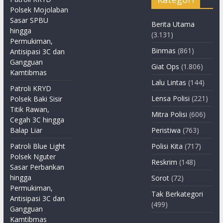
Polsek Mojolaban
Sasar SPBU
Berita Utama
hingga
(3.131)
Permukiman,
Binmas
(861)
Antisipasi 3C dan
Gangguan
Giat Ops
(1.806)
Kamtibmas
Lalu Lintas
(144)
Patroli KRYD
Lensa Polisi
(221)
Polsek Baki Sisir
Titik Rawan,
Mitra Polisi
(606)
Cegah 3C hingga
Balap Liar
Peristiwa
(763)
Patroli Blue Light
Polisi Kita
(717)
Polsek Nguter
Reskrim
(148)
Sasar Perbankan
hingga
Sorot
(72)
Permukiman,
Tak Berkategori
Antisipasi 3C dan
(499)
Gangguan
Kamtibmas