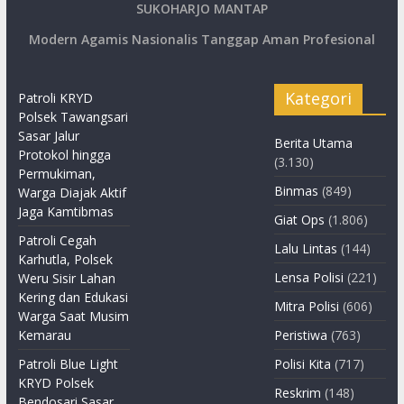
SUKOHARJO MANTAP
Modern Agamis Nasionalis Tanggap Aman Profesional
Kategori
Patroli KRYD
Polsek Tawangsari
Sasar Jalur
Berita Utama
Protokol hingga
(3.130)
Permukiman,
Binmas
(849)
Warga Diajak Aktif
Jaga Kamtibmas
Giat Ops
(1.806)
Patroli Cegah
Lalu Lintas
(144)
Karhutla, Polsek
Lensa Polisi
(221)
Weru Sisir Lahan
Kering dan Edukasi
Mitra Polisi
(606)
Warga Saat Musim
Kemarau
Peristiwa
(763)
Patroli Blue Light
Polisi Kita
(717)
KRYD Polsek
Reskrim
(148)
Bendosari Sasar