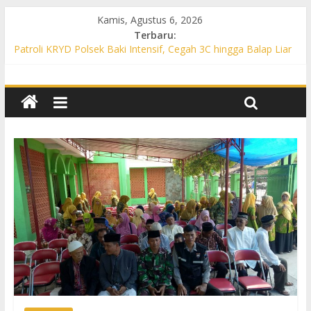
Kamis, Agustus 6, 2026
Terbaru:
Patroli KRYD Polsek Baki Intensif, Cegah 3C hingga Balap Liar
di Sejumlah Titik Rawan
Patroli KRYD Polsek Tawangsari Sasar Jalur Protokol hingga
Permukiman, Warga Diajak Aktif Jaga Kamtibmas
Patroli Cegah Karhutla, Polsek Weru Sisir Lahan Kering dan
Edukasi Warga Saat Musim Kemarau
Patroli Blue Light KRYD Polsek Bendosari Sasar Objek Vital,
Polisi Ajak Warga Waspada dan Cegah Karhutla
Patroli Blue Light KRYD Polsek Kartasura Sasar Titik Rawan,
Cegah Kejahatan 3C