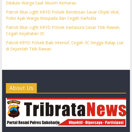
Edukasi Warga Saat Musim Kemarau
Patroli Blue Light KRYD Polsek Bendosari Sasar Objek Vital,
Polisi Ajak Warga Waspada dan Cegah Karhutla
Patroli Blue Light KRYD Polsek Kartasura Sasar Titik Rawan,
Cegah Kejahatan 3C
Patroli KRYD Polsek Baki Intensif, Cegah 3C hingga Balap Liar
di Sejumlah Titik Rawan
About Us