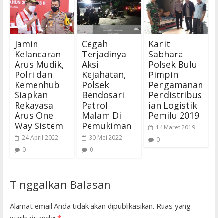
Jamin
Cegah
Kanit
Kelancaran
Terjadinya
Sabhara
Arus Mudik,
Aksi
Polsek Bulu
Polri dan
Kejahatan,
Pimpin
Kemenhub
Polsek
Pengamanan
Siapkan
Bendosari
Pendistribus
Rekayasa
Patroli
ian Logistik
Arus One
Malam Di
Pemilu 2019
Way Sistem
Pemukiman
14 Maret 2019
24 April 2022
30 Mei 2022
0
0
0
Tinggalkan Balasan
Alamat email Anda tidak akan dipublikasikan.
Ruas yang
wajib ditandai
*