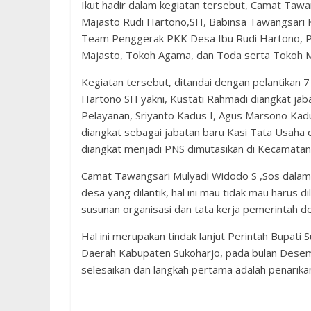
Ikut hadir dalam kegiatan tersebut, Camat Tawa
Majasto Rudi Hartono,SH, Babinsa Tawangsari Ko
Team Penggerak PKK Desa Ibu Rudi Hartono, P
Majasto, Tokoh Agama, dan Toda serta Tokoh M
Kegiatan tersebut, ditandai dengan pelantikan 
Hartono SH yakni, Kustati Rahmadi diangkat jab
Pelayanan, Sriyanto Kadus I, Agus Marsono Kadu
diangkat sebagai jabatan baru Kasi Tata Usah
diangkat menjadi PNS dimutasikan di Kecamatan
Camat Tawangsari Mulyadi Widodo S ,Sos dala
desa yang dilantik, hal ini mau tidak mau harus 
susunan organisasi dan tata kerja pemerintah d
Hal ini merupakan tindak lanjut Perintah Bupati
Daerah Kabupaten Sukoharjo, pada bulan Desem
selesaikan dan langkah pertama adalah penarika