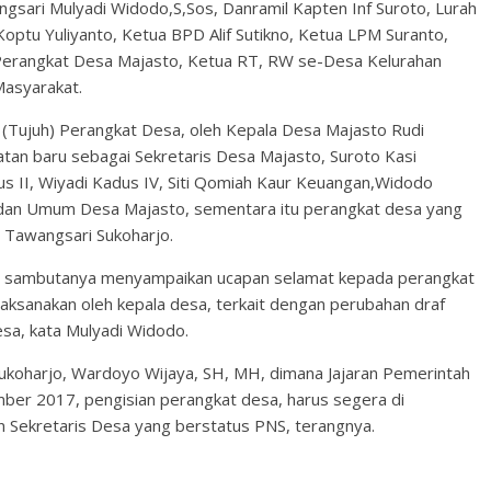
ngsari Mulyadi Widodo,S,Sos, Danramil Kapten Inf Suroto, Lurah
ptu Yuliyanto, Ketua BPD Alif Sutikno, Ketua LPM Suranto,
erangkat Desa Majasto, Ketua RT, RW se-Desa Kelurahan
asyarakat.
7 (Tujuh) Perangkat Desa, oleh Kepala Desa Majasto Rudi
atan baru sebagai Sekretaris Desa Majasto, Suroto Kasi
s II, Wiyadi Kadus IV, Siti Qomiah Kaur Keuangan,Widodo
a dan Umum Desa Majasto, sementara itu perangkat desa yang
 Tawangsari Sukoharjo.
m sambutanya menyampaikan ucapan selamat kepada perangkat
dilaksanakan oleh kepala desa, terkait dengan perubahan draf
esa, kata Mulyadi Widodo.
 Sukoharjo, Wardoyo Wijaya, SH, MH, dimana Jajaran Pemerintah
ber 2017, pengisian perangkat desa, harus segera di
n Sekretaris Desa yang berstatus PNS, terangnya.