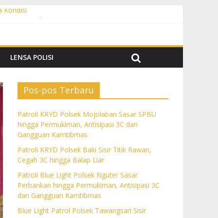
a Kondisi
angguan Kamtibmas
 dan Gangguan Kamtibmas
ngguan Kamtibmas
LENSA POLISI
Pos-pos Terbaru
Patroli KRYD Polsek Mojolaban Sasar SPBU
hingga Permukiman, Antisipasi 3C dan
Gangguan Kamtibmas
Patroli KRYD Polsek Baki Sisir Titik Rawan,
Cegah 3C hingga Balap Liar
Patroli Blue Light Polsek Nguter Sasar
Perbankan hingga Permukiman, Antisipasi 3C
dan Gangguan Kamtibmas
Blue Light Patrol Polsek Tawangsari Sisir