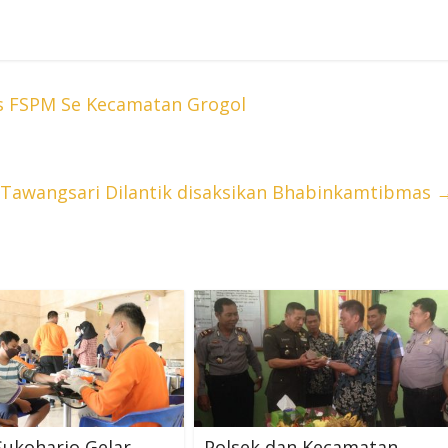
s FSPM Se Kecamatan Grogol
 Tawangsari Dilantik disaksikan Bhabinkamtibmas
Sukoharjo Gelar
Polsek dan Kecamatan