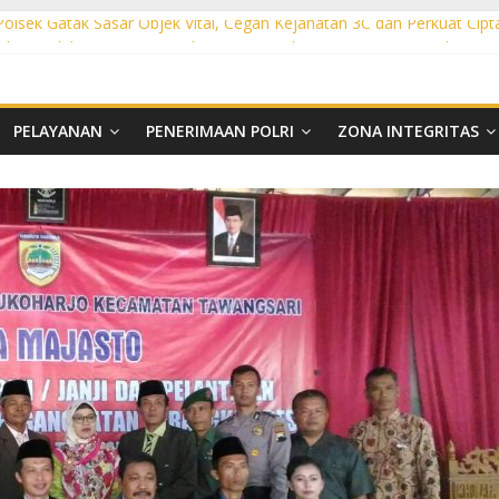
 Polsek Gatak Sasar Objek Vital, Cegah Kejahatan 3C dan Perkuat Cipt
sek Mojolaban Sasar SPBU hingga Permukiman, Antisipasi 3C dan G
ek Baki Sisir Titik Rawan, Cegah 3C hingga Balap Liar
ht Polsek Nguter Sasar Perbankan hingga Permukiman, Antisipasi 3C
l Polsek Tawangsari Sisir Belasan Desa, Cegah Kejahatan 3C dan Ga
PELAYANAN
PENERIMAAN POLRI
ZONA INTEGRITAS