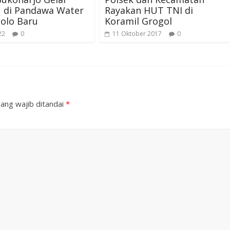
N di Pandawa Water
Rayakan HUT TNI di
olo Baru
Koramil Grogol
22
0
11 Oktober 2017
0
ang wajib ditandai
*