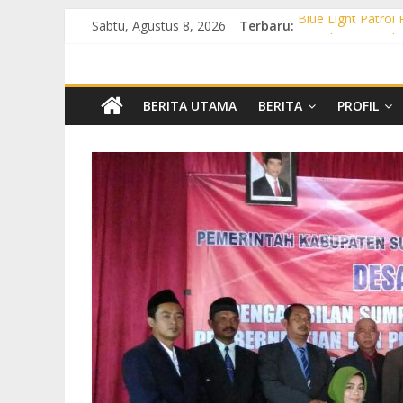
Sabtu, Agustus 8, 2026
Terbaru:
Blue Light Patrol
Patroli KRYD Pol
Patroli KRYD Pols
Patroli Blue Lig
Blue Light Patro
BERITA UTAMA
BERITA
PROFIL