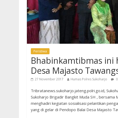
Peristiwa
Bhabinkamtibmas ini h
Desa Majasto Tawangs
27 November 2017
Humas Polres Sukoharjo
0
Tribratanews.sukoharjo.jateng.polri.go.id, Suk
Sukoharjo Brigadir Bangkit Muda SH , bersama
menghadiri kegiatan sosialisasi pelantikan pe
yang di gelar di Pendopo Balai Desa Majasto Ta