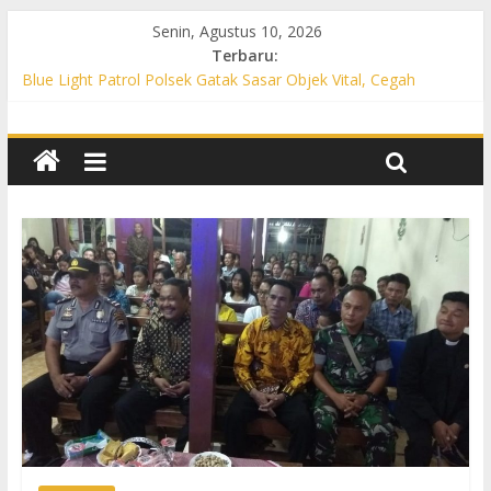
Senin, Agustus 10, 2026
Terbaru:
Blue Light Patrol Polsek Gatak Sasar Objek Vital, Cegah
Kejahatan 3C dan Perkuat Cipta Kondisi
Patroli KRYD Polsek Mojolaban Sasar SPBU hingga
Permukiman, Antisipasi 3C dan Gangguan Kamtibmas
Patroli KRYD Polsek Baki Sisir Titik Rawan, Cegah 3C hingga
Balap Liar
Patroli Blue Light Polsek Nguter Sasar Perbankan hingga
Permukiman, Antisipasi 3C dan Gangguan Kamtibmas
Blue Light Patrol Polsek Tawangsari Sisir Belasan Desa, Cegah
Kejahatan 3C dan Gangguan Kamtibmas