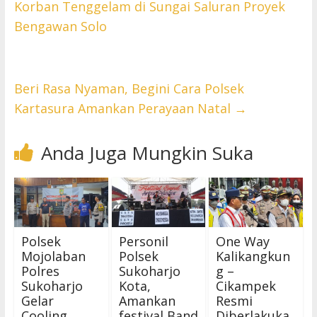
Korban Tenggelam di Sungai Saluran Proyek
Bengawan Solo
Beri Rasa Nyaman, Begini Cara Polsek
Kartasura Amankan Perayaan Natal
→
Anda Juga Mungkin Suka
Polsek
Personil
One Way
Mojolaban
Polsek
Kalikangkun
Polres
Sukoharjo
g –
Sukoharjo
Kota,
Cikampek
Gelar
Amankan
Resmi
Cooling
festival Band
Diberlakuka