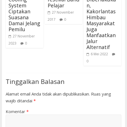
System
Pelajar
n,
Ciptakan
Kakorlantas
27 November
Suasana
Himbau
2017
0
Damai Jelang
Masyarakat
Pemilu
Juga
Manfaatkan
27 November
Jalur
2023
0
Alternatif
6 Mei 2022
0
Tinggalkan Balasan
Alamat email Anda tidak akan dipublikasikan.
Ruas yang
wajib ditandai
*
Komentar
*