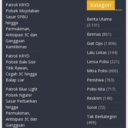
Kategori
Patroli KRYD
Polsek Mojolaban
Sasar SPBU
Berita Utama
hingga
(3.131)
Permukiman,
Binmas
(861)
Antisipasi 3C dan
Gangguan
Giat Ops
(1.806)
Kamtibmas
Lalu Lintas
(144)
Patroli KRYD
Lensa Polisi
(221)
Polsek Baki Sisir
Titik Rawan,
Mitra Polisi
(606)
Cegah 3C hingga
Balap Liar
Peristiwa
(763)
Patroli Blue Light
Polisi Kita
(717)
Polsek Nguter
Reskrim
(148)
Sasar Perbankan
hingga
Sorot
(72)
Permukiman,
Tak Berkategori
Antisipasi 3C dan
(499)
Gangguan