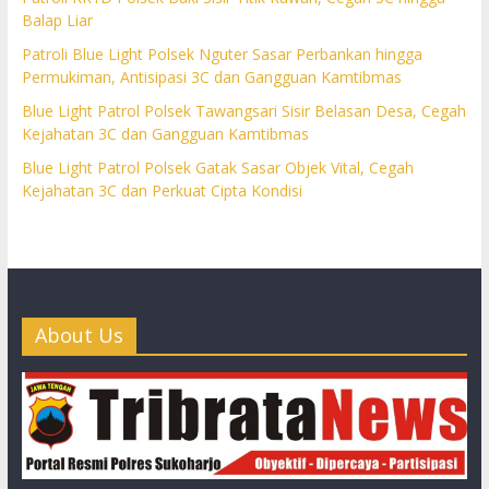
Balap Liar
Patroli Blue Light Polsek Nguter Sasar Perbankan hingga
Permukiman, Antisipasi 3C dan Gangguan Kamtibmas
Blue Light Patrol Polsek Tawangsari Sisir Belasan Desa, Cegah
Kejahatan 3C dan Gangguan Kamtibmas
Blue Light Patrol Polsek Gatak Sasar Objek Vital, Cegah
Kejahatan 3C dan Perkuat Cipta Kondisi
About Us