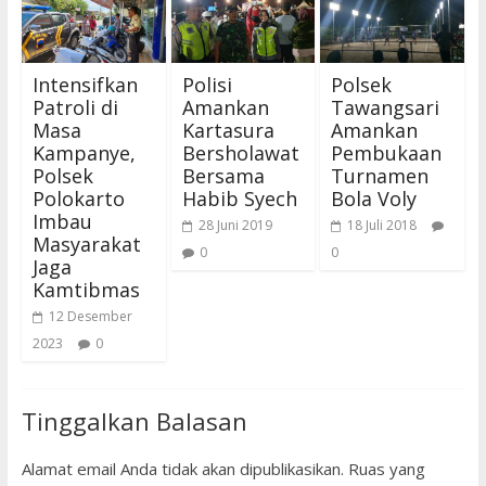
Intensifkan
Polisi
Polsek
Patroli di
Amankan
Tawangsari
Masa
Kartasura
Amankan
Kampanye,
Bersholawat
Pembukaan
Polsek
Bersama
Turnamen
Polokarto
Habib Syech
Bola Voly
Imbau
28 Juni 2019
18 Juli 2018
Masyarakat
0
0
Jaga
Kamtibmas
12 Desember
2023
0
Tinggalkan Balasan
Alamat email Anda tidak akan dipublikasikan.
Ruas yang