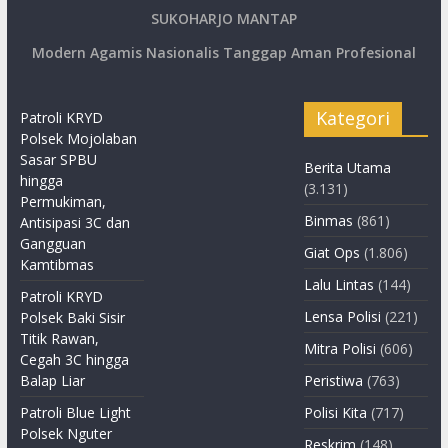
SUKOHARJO MANTAP
Modern Agamis Nasionalis Tanggap Aman Profesional
Kategori
Patroli KRYD
Polsek Mojolaban
Sasar SPBU
Berita Utama
hingga
(3.131)
Permukiman,
Binmas
(861)
Antisipasi 3C dan
Gangguan
Giat Ops
(1.806)
Kamtibmas
Lalu Lintas
(144)
Patroli KRYD
Lensa Polisi
(221)
Polsek Baki Sisir
Titik Rawan,
Mitra Polisi
(606)
Cegah 3C hingga
Balap Liar
Peristiwa
(763)
Patroli Blue Light
Polisi Kita
(717)
Polsek Nguter
Reskrim
(148)