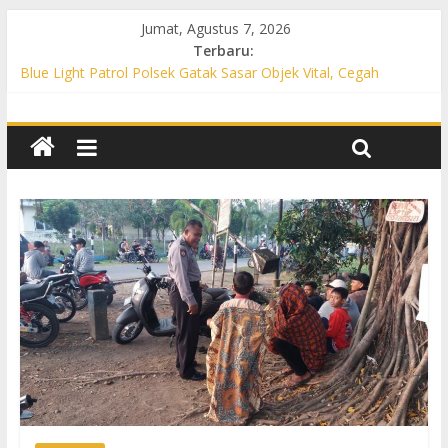
Jumat, Agustus 7, 2026
Terbaru:
Blue Light Patrol Polsek Gatak Sasar Objek Vital, Cegah
Kejahatan 3C dan Perkuat Cipta Kondisi
Patroli KRYD Polsek Mojolaban Sasar SPBU hingga
Permukiman, Antisipasi 3C dan Gangguan Kamtibmas
Patroli KRYD Polsek Baki Sisir Titik Rawan, Cegah 3C hingga
Balap Liar
Patroli Blue Light Polsek Nguter Sasar Perbankan hingga
Permukiman, Antisipasi 3C dan Gangguan Kamtibmas
Blue Light Patrol Polsek Tawangsari Sisir Belasan Desa, Cegah
Kejahatan 3C dan Gangguan Kamtibmas