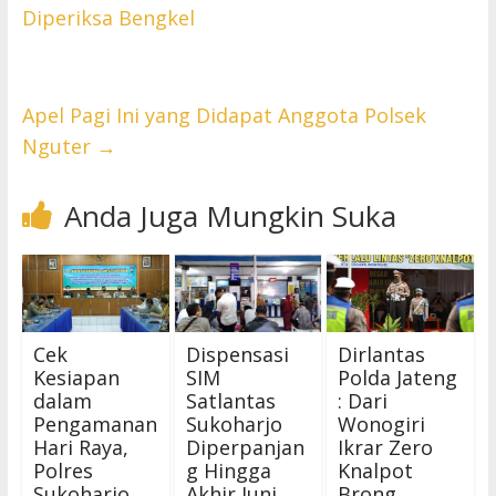
Diperiksa Bengkel
Apel Pagi Ini yang Didapat Anggota Polsek
Nguter
→
Anda Juga Mungkin Suka
Cek
Dispensasi
Dirlantas
Kesiapan
SIM
Polda Jateng
dalam
Satlantas
: Dari
Pengamanan
Sukoharjo
Wonogiri
Hari Raya,
Diperpanjan
Ikrar Zero
Polres
g Hingga
Knalpot
Sukoharjo
Akhir Juni
Brong