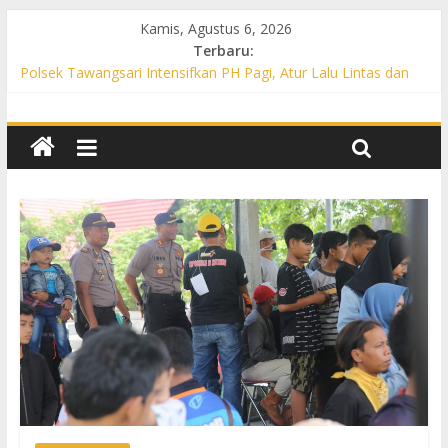
Kamis, Agustus 6, 2026
Terbaru:
Polsek Tawangsari Intensifkan PH Pagi, Atur Lalu Lintas dan
Bantu Warga Menyeberang
Propam Polres Sukoharjo Gelar Gaktibplin di Polsek Polokarto,
Tekankan Disiplin dan Pelayanan Gratis untuk Masyarakat
Patroli Preventif, Polsek Mojolaban Edukasi Warga Cegah
Kebakaran hingga Antisipasi Balap Liar
Polsek Nguter Intensifkan PH Pagi, Bantu Penyeberangan
Warga dan Cegah Kecelakaan Lalu Lintas
Polsek Gatak Intensifkan PH Pagi di Titik Rawan, Berikan Rasa
Aman bagi Pengguna Jalan