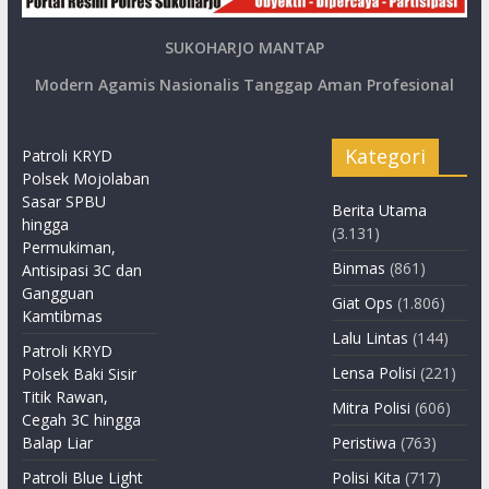
SUKOHARJO MANTAP
Modern Agamis Nasionalis Tanggap Aman Profesional
Kategori
Patroli KRYD
Polsek Mojolaban
Sasar SPBU
Berita Utama
hingga
(3.131)
Permukiman,
Binmas
(861)
Antisipasi 3C dan
Gangguan
Giat Ops
(1.806)
Kamtibmas
Lalu Lintas
(144)
Patroli KRYD
Lensa Polisi
(221)
Polsek Baki Sisir
Titik Rawan,
Mitra Polisi
(606)
Cegah 3C hingga
Balap Liar
Peristiwa
(763)
Patroli Blue Light
Polisi Kita
(717)