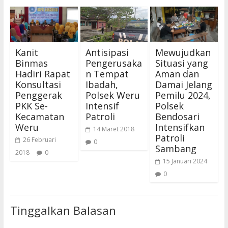
Kanit
Antisipasi
Mewujudkan
Binmas
Pengerusaka
Situasi yang
Hadiri Rapat
n Tempat
Aman dan
Konsultasi
Ibadah,
Damai Jelang
Penggerak
Polsek Weru
Pemilu 2024,
PKK Se-
Intensif
Polsek
Kecamatan
Patroli
Bendosari
Weru
Intensifkan
14 Maret 2018
Patroli
26 Februari
0
Sambang
2018
0
15 Januari 2024
0
Tinggalkan Balasan