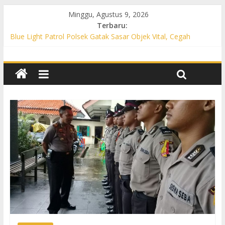
Minggu, Agustus 9, 2026
Terbaru:
Blue Light Patrol Polsek Gatak Sasar Objek Vital, Cegah
Kejahatan 3C dan Perkuat Cipta Kondisi
Patroli KRYD Polsek Mojolaban Sasar SPBU hingga
Permukiman, Antisipasi 3C dan Gangguan Kamtibmas
Patroli KRYD Polsek Baki Sisir Titik Rawan, Cegah 3C hingga
Balap Liar
Patroli Blue Light Polsek Nguter Sasar Perbankan hingga
Permukiman, Antisipasi 3C dan Gangguan Kamtibmas
Blue Light Patrol Polsek Tawangsari Sisir Belasan Desa, Cegah
Kejahatan 3C dan Gangguan Kamtibmas