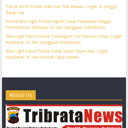
Patroli KRYD Polsek Baki Sisir Titik Rawan, Cegah 3C hingga
Balap Liar
Patroli Blue Light Polsek Nguter Sasar Perbankan hingga
Permukiman, Antisipasi 3C dan Gangguan Kamtibmas
Blue Light Patrol Polsek Tawangsari Sisir Belasan Desa, Cegah
Kejahatan 3C dan Gangguan Kamtibmas
Blue Light Patrol Polsek Gatak Sasar Objek Vital, Cegah
Kejahatan 3C dan Perkuat Cipta Kondisi
About Us