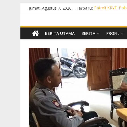
Jumat, Agustus 7, 2026
Terbaru:
Patroli KRYD Pols
Patroli KRYD Pol
Patroli Cegah Ka
Patroli Blue Ligh
Patroli Blue Ligh
BERITA UTAMA
BERITA
PROFIL