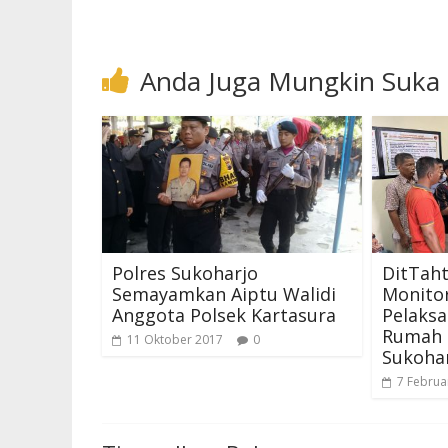
Anda Juga Mungkin Suka
Polres Sukoharjo
DitTaht
Semayamkan Aiptu Walidi
Monito
Anggota Polsek Kartasura
Pelaksa
Rumah 
11 Oktober 2017
0
Sukoha
7 Februa