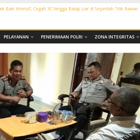
ek Baki Intensif, Cegah 3C hingga Balap Liar di Sejumlah Titik Rawan
sek Tawangsari Sasar Jalur Protokol hingga Permukiman, Warga Diaja
rhutla, Polsek Weru Sisir Lahan Kering dan Edukasi Warga Saat Musi
t KRYD Polsek Bendosari Sasar Objek Vital, Polisi Ajak Warga Waspad
t KRYD Polsek Kartasura Sasar Titik Rawan, Cegah Kejahatan 3C
PELAYANAN
PENERIMAAN POLRI
ZONA INTEGRITAS