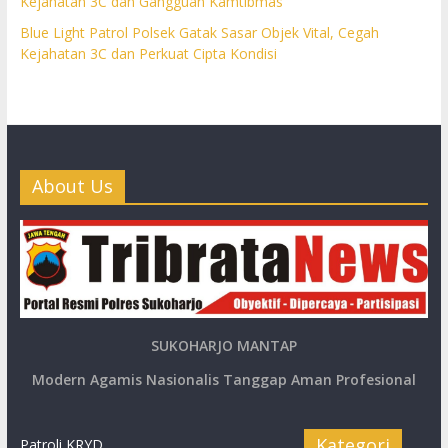
Kejahatan 3C dan Gangguan Kamtibmas
Blue Light Patrol Polsek Gatak Sasar Objek Vital, Cegah
Kejahatan 3C dan Perkuat Cipta Kondisi
About Us
SUKOHARJO MANTAP
Modern Agamis Nasionalis Tanggap Aman Profesional
Kategori
Patroli KRYD