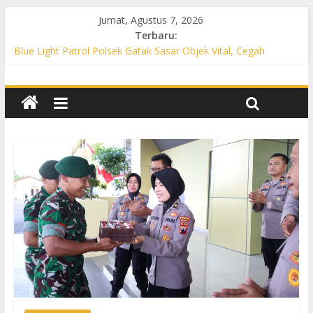
Jumat, Agustus 7, 2026
Terbaru:
Blue Light Patrol Polsek Gatak Sasar Objek Vital, Cegah
Kejahatan 3C dan Perkuat Cipta Kondisi
Patroli KRYD Polsek Mojolaban Sasar SPBU hingga
Permukiman, Antisipasi 3C dan Gangguan Kamtibmas
Patroli KRYD Polsek Baki Sisir Titik Rawan, Cegah 3C hingga
Balap Liar
Patroli Blue Light Polsek Nguter Sasar Perbankan hingga
Permukiman, Antisipasi 3C dan Gangguan Kamtibmas
Blue Light Patrol Polsek Tawangsari Sisir Belasan Desa, Cegah
Kejahatan 3C dan Gangguan Kamtibmas