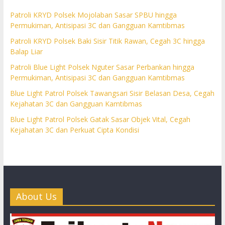
Patroli KRYD Polsek Mojolaban Sasar SPBU hingga
Permukiman, Antisipasi 3C dan Gangguan Kamtibmas
Patroli KRYD Polsek Baki Sisir Titik Rawan, Cegah 3C hingga
Balap Liar
Patroli Blue Light Polsek Nguter Sasar Perbankan hingga
Permukiman, Antisipasi 3C dan Gangguan Kamtibmas
Blue Light Patrol Polsek Tawangsari Sisir Belasan Desa, Cegah
Kejahatan 3C dan Gangguan Kamtibmas
Blue Light Patrol Polsek Gatak Sasar Objek Vital, Cegah
Kejahatan 3C dan Perkuat Cipta Kondisi
About Us