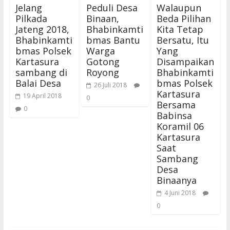
Jelang
Peduli Desa
Walaupun
Pilkada
Binaan,
Beda Pilihan
Jateng 2018,
Bhabinkamti
Kita Tetap
Bhabinkamti
bmas Bantu
Bersatu, Itu
bmas Polsek
Warga
Yang
Kartasura
Gotong
Disampaikan
sambang di
Royong
Bhabinkamti
Balai Desa
bmas Polsek
26 Juli 2018
Kartasura
19 April 2018
0
Bersama
0
Babinsa
Koramil 06
Kartasura
Saat
Sambang
Desa
Binaanya
4 Juni 2018
0