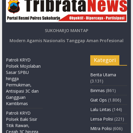
SUKOHARJO MANTAP
Modern Agamis Nasionalis Tanggap Aman Profesional
Kategori
Patroli KRYD
Polsek Mojolaban
Sasar SPBU
Berita Utama
hingga
(3.131)
Permukiman,
Binmas
(861)
Antisipasi 3C dan
Gangguan
Giat Ops
(1.806)
Kamtibmas
Lalu Lintas
(144)
Patroli KRYD
Lensa Polisi
(221)
Polsek Baki Sisir
Titik Rawan,
Mitra Polisi
(606)
Cegah 3C hingga