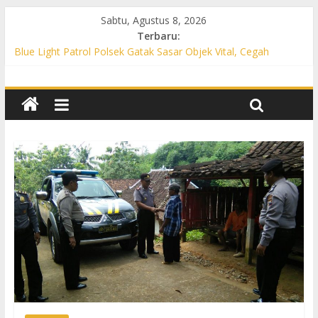
Sabtu, Agustus 8, 2026
Terbaru:
Blue Light Patrol Polsek Gatak Sasar Objek Vital, Cegah
Kejahatan 3C dan Perkuat Cipta Kondisi
Patroli KRYD Polsek Mojolaban Sasar SPBU hingga
Permukiman, Antisipasi 3C dan Gangguan Kamtibmas
Patroli KRYD Polsek Baki Sisir Titik Rawan, Cegah 3C hingga
Balap Liar
Patroli Blue Light Polsek Nguter Sasar Perbankan hingga
Permukiman, Antisipasi 3C dan Gangguan Kamtibmas
Blue Light Patrol Polsek Tawangsari Sisir Belasan Desa, Cegah
Kejahatan 3C dan Gangguan Kamtibmas