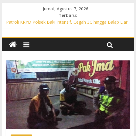
Jumat, Agustus 7, 2026
Terbaru:
Patroli KRYD Polsek Baki Intensif, Cegah 3C hingga Balap Liar
di Sejumlah Titik Rawan
Patroli KRYD Polsek Tawangsari Sasar Jalur Protokol hingga
Permukiman, Warga Diajak Aktif Jaga Kamtibmas
Patroli Cegah Karhutla, Polsek Weru Sisir Lahan Kering dan
Edukasi Warga Saat Musim Kemarau
Patroli Blue Light KRYD Polsek Bendosari Sasar Objek Vital,
Polisi Ajak Warga Waspada dan Cegah Karhutla
Patroli Blue Light KRYD Polsek Kartasura Sasar Titik Rawan,
Cegah Kejahatan 3C