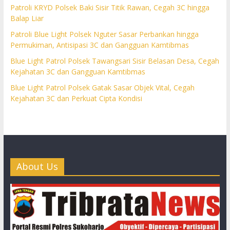
Patroli KRYD Polsek Baki Sisir Titik Rawan, Cegah 3C hingga
Balap Liar
Patroli Blue Light Polsek Nguter Sasar Perbankan hingga
Permukiman, Antisipasi 3C dan Gangguan Kamtibmas
Blue Light Patrol Polsek Tawangsari Sisir Belasan Desa, Cegah
Kejahatan 3C dan Gangguan Kamtibmas
Blue Light Patrol Polsek Gatak Sasar Objek Vital, Cegah
Kejahatan 3C dan Perkuat Cipta Kondisi
About Us