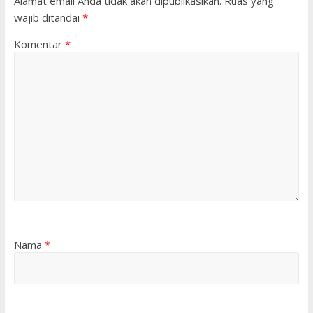
Alamat email Anda tidak akan dipublikasikan.
Ruas yang
wajib ditandai
*
Komentar
*
Nama
*