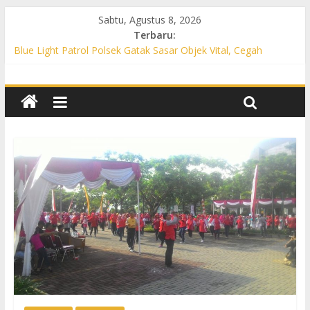
Sabtu, Agustus 8, 2026
Terbaru:
Blue Light Patrol Polsek Gatak Sasar Objek Vital, Cegah
Kejahatan 3C dan Perkuat Cipta Kondisi
Patroli KRYD Polsek Mojolaban Sasar SPBU hingga
Permukiman, Antisipasi 3C dan Gangguan Kamtibmas
Patroli KRYD Polsek Baki Sisir Titik Rawan, Cegah 3C hingga
Balap Liar
Patroli Blue Light Polsek Nguter Sasar Perbankan hingga
Permukiman, Antisipasi 3C dan Gangguan Kamtibmas
Blue Light Patrol Polsek Tawangsari Sisir Belasan Desa, Cegah
Kejahatan 3C dan Gangguan Kamtibmas