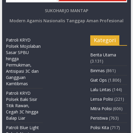
SUKOHARJO MANTAP
Modern Agamis Nasionalis Tanggap Aman Profesional
Kategori
Patroli KRYD
Polsek Mojolaban
Sasar SPBU
Berita Utama
hingga
(3.131)
Permukiman,
Binmas
(861)
Antisipasi 3C dan
Gangguan
Giat Ops
(1.806)
Kamtibmas
Lalu Lintas
(144)
Patroli KRYD
Lensa Polisi
(221)
Polsek Baki Sisir
Titik Rawan,
Mitra Polisi
(606)
Cegah 3C hingga
Balap Liar
Peristiwa
(763)
Patroli Blue Light
Polisi Kita
(717)