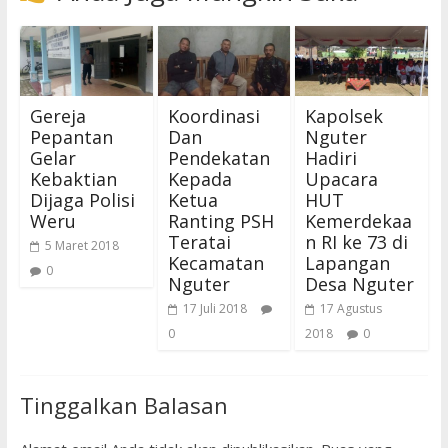
Gereja
Koordinasi
Kapolsek
Pepantan
Dan
Nguter
Gelar
Pendekatan
Hadiri
Kebaktian
Kepada
Upacara
Dijaga Polisi
Ketua
HUT
Weru
Ranting PSH
Kemerdekaa
Teratai
n RI ke 73 di
5 Maret 2018
Kecamatan
Lapangan
0
Nguter
Desa Nguter
17 Juli 2018
17 Agustus
0
2018
0
Tinggalkan Balasan