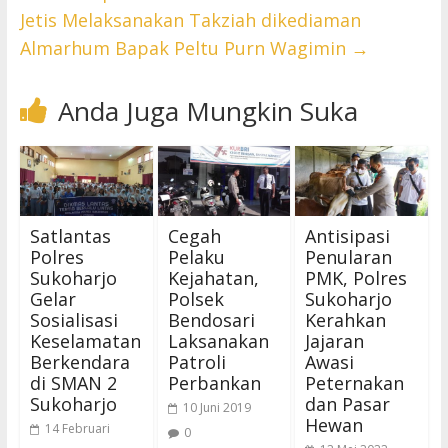
Jetis Melaksanakan Takziah dikediaman
Almarhum Bapak Peltu Purn Wagimin
→
Anda Juga Mungkin Suka
Satlantas
Cegah
Antisipasi
Polres
Pelaku
Penularan
Sukoharjo
Kejahatan,
PMK, Polres
Gelar
Polsek
Sukoharjo
Sosialisasi
Bendosari
Kerahkan
Keselamatan
Laksanakan
Jajaran
Berkendara
Patroli
Awasi
di SMAN 2
Perbankan
Peternakan
Sukoharjo
dan Pasar
10 Juni 2019
Hewan
14 Februari
0