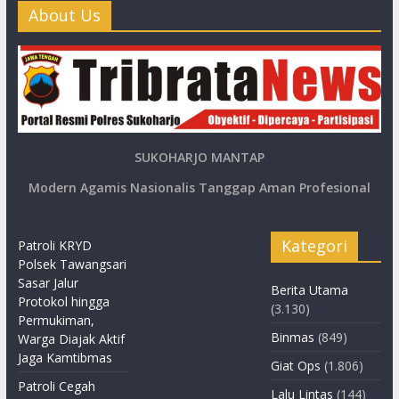
About Us
SUKOHARJO MANTAP
Modern Agamis Nasionalis Tanggap Aman Profesional
Kategori
Patroli KRYD
Polsek Tawangsari
Sasar Jalur
Berita Utama
Protokol hingga
(3.130)
Permukiman,
Binmas
(849)
Warga Diajak Aktif
Jaga Kamtibmas
Giat Ops
(1.806)
Patroli Cegah
Lalu Lintas
(144)