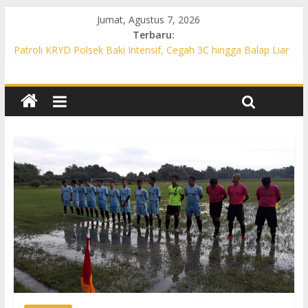
Jumat, Agustus 7, 2026
Terbaru:
Patroli KRYD Polsek Baki Intensif, Cegah 3C hingga Balap Liar
di Sejumlah Titik Rawan
Patroli KRYD Polsek Tawangsari Sasar Jalur Protokol hingga
Permukiman, Warga Diajak Aktif Jaga Kamtibmas
Patroli Cegah Karhutla, Polsek Weru Sisir Lahan Kering dan
Edukasi Warga Saat Musim Kemarau
Patroli Blue Light KRYD Polsek Bendosari Sasar Objek Vital,
Polisi Ajak Warga Waspada dan Cegah Karhutla
Patroli Blue Light KRYD Polsek Kartasura Sasar Titik Rawan,
Cegah Kejahatan 3C