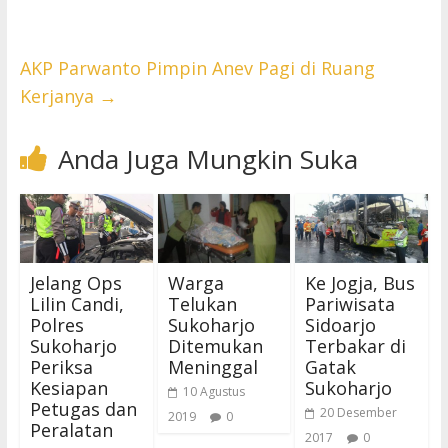
AKP Parwanto Pimpin Anev Pagi di Ruang
Kerjanya
→
Anda Juga Mungkin Suka
Jelang Ops
Warga
Ke Jogja, Bus
Lilin Candi,
Telukan
Pariwisata
Polres
Sukoharjo
Sidoarjo
Sukoharjo
Ditemukan
Terbakar di
Periksa
Meninggal
Gatak
Kesiapan
Sukoharjo
10 Agustus
Petugas dan
20 Desember
2019
0
Peralatan
2017
0