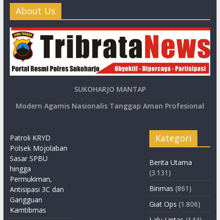
About Us
SUKOHARJO MANTAP
Modern Agamis Nasionalis Tanggap Aman Profesional
Kategori
Patroli KRYD
Polsek Mojolaban
Sasar SPBU
Berita Utama
hingga
(3.131)
Permukiman,
Binmas
(861)
Antisipasi 3C dan
Gangguan
Giat Ops
(1.806)
Kamtibmas
Lalu Lintas
(144)