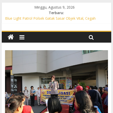
Minggu, Agustus 9, 2026
Terbaru:
Blue Light Patrol Polsek Gatak Sasar Objek Vital, Cegah
Kejahatan 3C dan Perkuat Cipta Kondisi
Patroli KRYD Polsek Mojolaban Sasar SPBU hingga
Permukiman, Antisipasi 3C dan Gangguan Kamtibmas
Patroli KRYD Polsek Baki Sisir Titik Rawan, Cegah 3C hingga
Balap Liar
Patroli Blue Light Polsek Nguter Sasar Perbankan hingga
Permukiman, Antisipasi 3C dan Gangguan Kamtibmas
Blue Light Patrol Polsek Tawangsari Sisir Belasan Desa, Cegah
Kejahatan 3C dan Gangguan Kamtibmas