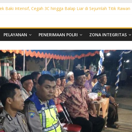
ek Baki Intensif, Cegah 3C hingga Balap Liar di Sejumlah Titik Rawan
sek Tawangsari Sasar Jalur Protokol hingga Permukiman, Warga Diaja
rhutla, Polsek Weru Sisir Lahan Kering dan Edukasi Warga Saat Musi
t KRYD Polsek Bendosari Sasar Objek Vital, Polisi Ajak Warga Waspad
t KRYD Polsek Kartasura Sasar Titik Rawan, Cegah Kejahatan 3C
PELAYANAN
PENERIMAAN POLRI
ZONA INTEGRITAS