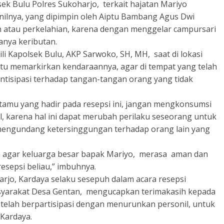
ek Bulu Polres Sukoharjo, terkait hajatan Mariyo
onilnya, yang dipimpin oleh Aiptu Bambang Agus Dwi
n atau perkelahian, karena dengan menggelar campursari
nya keributan.
i Kapolsek Bulu, AKP Sarwoko, SH, MH, saat di lokasi
u memarkirkan kendaraannya, agar di tempat yang telah
gantisipasi terhadap tangan-tangan orang yang tidak
tamu yang hadir pada resepsi ini, jangan mengkonsumsi
karena hal ini dapat merubah perilaku seseorang untuk
 mengundang ketersinggungan terhadap orang lain yang
n agar keluarga besar bapak Mariyo, merasa aman dan
esepsi beliau,” imbuhnya.
rjo, Kardaya selaku sesepuh dalam acara resepsi
asyarakat Desa Gentan, mengucapkan terimakasih kepada
 telah berpartisipasi dengan menurunkan personil, untuk
Kardaya.