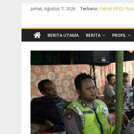
Jumat, Agustus 7, 2026
Terbaru:
Patroli KRYD Pols
Patroli KRYD Pol
Patroli Cegah Ka
Patroli Blue Ligh
Patroli Blue Ligh
BERITA UTAMA
BERITA
PROFIL