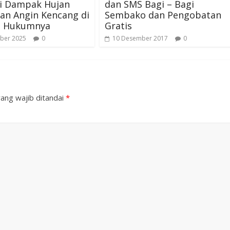
i Dampak Hujan
dan SMS Bagi – Bagi
an Angin Kencang di
Sembako dan Pengobatan
h Hukumnya
Gratis
ber 2025
0
10 Desember 2017
0
ang wajib ditandai
*