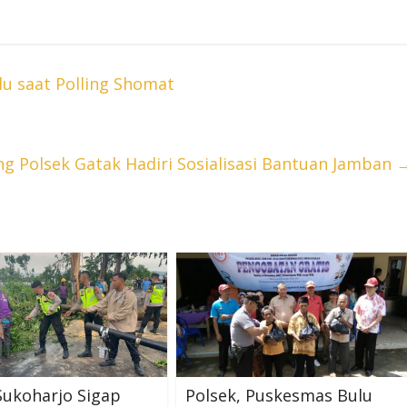
u saat Polling Shomat
 Polsek Gatak Hadiri Sosialisasi Bantuan Jamban
Sukoharjo Sigap
Polsek, Puskesmas Bulu