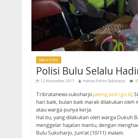
Mitra Polisi
Polisi Bulu Selalu Had
12 November 2017
Humas Polres Sukoharjo
0
Tribratanews.sukoharjo.
jateng.polri.go.id
, 
hari baik, bulan baik marak dilakukan ole
atau warga punya kerja.
Hal itu, yang dilakukan oleh warga Dukuh 
menggelar hajatan mantu, dengan menghadi
Bulu Sukoharjo, Jum’at (10/11) malam.