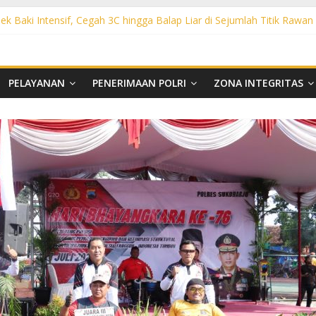
ek Baki Intensif, Cegah 3C hingga Balap Liar di Sejumlah Titik Rawan
sek Tawangsari Sasar Jalur Protokol hingga Permukiman, Warga Diaja
rhutla, Polsek Weru Sisir Lahan Kering dan Edukasi Warga Saat Mus
t KRYD Polsek Bendosari Sasar Objek Vital, Polisi Ajak Warga Waspa
ht KRYD Polsek Kartasura Sasar Titik Rawan, Cegah Kejahatan 3C
PELAYANAN
PENERIMAAN POLRI
ZONA INTEGRITAS