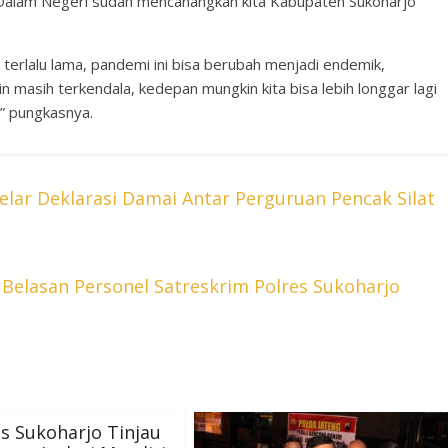
 Dalam Negeri sudah mencanangkan kita Kabupaten Sukoharjo
erlalu lama, pandemi ini bisa berubah menjadi endemik,
n masih terkendala, kedepan mungkin kita bisa lebih longgar lagi
,” pungkasnya.
Gelar Deklarasi Damai Antar Perguruan Pencak Silat
Belasan Personel Satreskrim Polres Sukoharjo
s Sukoharjo Tinjau