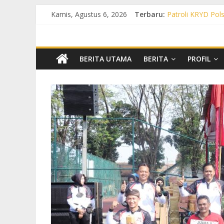
Kamis, Agustus 6, 2026
Terbaru:
Patroli KRYD Pols
Patroli KRYD Pol
Patroli Cegah Ka
Patroli Blue Ligh
Patroli Blue Lig
BERITA UTAMA
BERITA
PROFIL