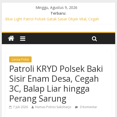
Minggu, Agustus 9, 2026
Terbaru:
Blue Light Patrol Polsek Gatak Sasar Objek Vital, Cegah
Kejahatan 3C dan Perkuat Cipta Kondisi
Patroli KRYD Polsek Mojolaban Sasar SPBU hingga
Permukiman, Antisipasi 3C dan Gangguan Kamtibmas
Patroli KRYD Polsek Baki Sisir Titik Rawan, Cegah 3C hingga
Balap Liar
Patroli Blue Light Polsek Nguter Sasar Perbankan hingga
Permukiman, Antisipasi 3C dan Gangguan Kamtibmas
Lensa Polisi
Blue Light Patrol Polsek Tawangsari Sisir Belasan Desa, Cegah
Patroli KRYD Polsek Baki
Kejahatan 3C dan Gangguan Kamtibmas
Sisir Enam Desa, Cegah
3C, Balap Liar hingga
Perang Sarung
7 Juli 2026
Humas Polres Sukoharjo
0 Komentar