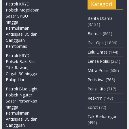
Kategori
Patroli KRYD
Polsek Mojolaban
Sasar SPBU
Berita Utama
hingga
(3.131)
Permukiman,
Binmas
(861)
Antisipasi 3C dan
Gangguan
Giat Ops
(1.806)
Kamtibmas
Lalu Lintas
(144)
Patroli KRYD
Lensa Polisi
(221)
Polsek Baki Sisir
Titik Rawan,
Mitra Polisi
(606)
Cegah 3C hingga
Balap Liar
Peristiwa
(763)
Patroli Blue Light
Polisi Kita
(717)
Polsek Nguter
Reskrim
(148)
Sasar Perbankan
hingga
Sorot
(72)
Permukiman,
Tak Berkategori
Antisipasi 3C dan
(499)
Gangguan