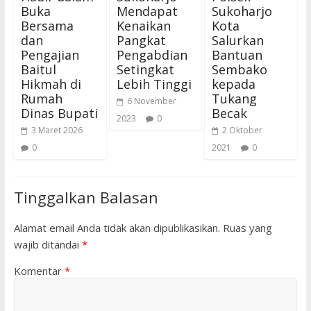
Buka
Mendapat
Sukoharjo
Bersama
Kenaikan
Kota
dan
Pangkat
Salurkan
Pengajian
Pengabdian
Bantuan
Baitul
Setingkat
Sembako
Hikmah di
Lebih Tinggi
kepada
Rumah
Tukang
6 November
Dinas Bupati
Becak
2023
0
3 Maret 2026
2 Oktober
0
2021
0
Tinggalkan Balasan
Alamat email Anda tidak akan dipublikasikan.
Ruas yang
wajib ditandai
*
Komentar
*