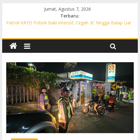
Jumat, Agustus 7, 2026
Terbaru:
Patroli KRYD Polsek Baki Intensif, Cegah 3C hingga Balap Liar
di Sejumlah Titik Rawan
Patroli KRYD Polsek Tawangsari Sasar Jalur Protokol hingga
Permukiman, Warga Diajak Aktif Jaga Kamtibmas
Patroli Cegah Karhutla, Polsek Weru Sisir Lahan Kering dan
Edukasi Warga Saat Musim Kemarau
Patroli Blue Light KRYD Polsek Bendosari Sasar Objek Vital,
Polisi Ajak Warga Waspada dan Cegah Karhutla
Patroli Blue Light KRYD Polsek Kartasura Sasar Titik Rawan,
Cegah Kejahatan 3C