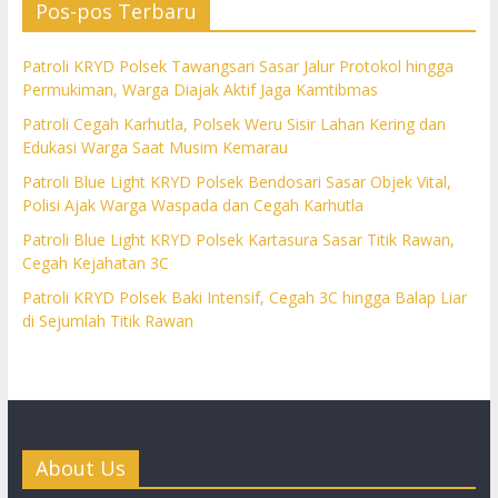
Pos-pos Terbaru
Patroli KRYD Polsek Tawangsari Sasar Jalur Protokol hingga
Permukiman, Warga Diajak Aktif Jaga Kamtibmas
Patroli Cegah Karhutla, Polsek Weru Sisir Lahan Kering dan
Edukasi Warga Saat Musim Kemarau
Patroli Blue Light KRYD Polsek Bendosari Sasar Objek Vital,
Polisi Ajak Warga Waspada dan Cegah Karhutla
Patroli Blue Light KRYD Polsek Kartasura Sasar Titik Rawan,
Cegah Kejahatan 3C
Patroli KRYD Polsek Baki Intensif, Cegah 3C hingga Balap Liar
di Sejumlah Titik Rawan
About Us