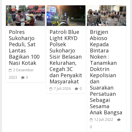
Polres
Patroli Blue
Brigjen
Sukoharjo
Light KRYD
Abioso
Peduli, Sat
Polsek
Kepada
Lantas
Sukoharjo
Bintara
Bagikan 100
Sisir Belasan
Noken :
Nasi Kotak
Kelurahan,
Tanamkan
Cegah 3C
Doktrin
2 Desember
dan Penyakit
Kepolisian
2023
0
Masyarakat
dan
Suarakan
7 Juli 2026
0
Persatuan
Sebagai
Sesama
Anak Bangsa
12 Juli 2022
0