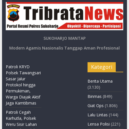
SUKOHARJO MANTAP
Modern Agamis Nasionalis Tanggap Aman Profesional
Kategori
Patroli KRYD
Polsek Tawangsari
Sasar Jalur
Berita Utama
Protokol hingga
(3.130)
Permukiman,
Binmas
(849)
Warga Diajak Aktif
Jaga Kamtibmas
Giat Ops
(1.806)
Patroli Cegah
Lalu Lintas
(144)
Karhutla, Polsek
Lensa Polisi
(221)
Weru Sisir Lahan