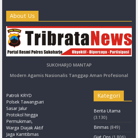
About Us
SUKOHARJO MANTAP
Modern Agamis Nasionalis Tanggap Aman Profesional
Kategori
Patroli KRYD
Polsek Tawangsari
Sasar Jalur
Berita Utama
Protokol hingga
(3.130)
Permukiman,
Binmas
(849)
Warga Diajak Aktif
Jaga Kamtibmas
Giat Ops
(1.806)