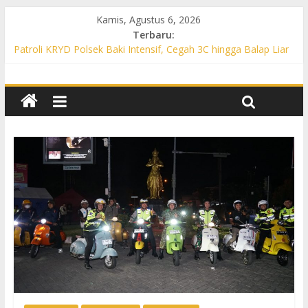
Kamis, Agustus 6, 2026
Terbaru:
Patroli KRYD Polsek Baki Intensif, Cegah 3C hingga Balap Liar
di Sejumlah Titik Rawan
Patroli KRYD Polsek Tawangsari Sasar Jalur Protokol hingga
Permukiman, Warga Diajak Aktif Jaga Kamtibmas
Patroli Cegah Karhutla, Polsek Weru Sisir Lahan Kering dan
Edukasi Warga Saat Musim Kemarau
Patroli Blue Light KRYD Polsek Bendosari Sasar Objek Vital,
Polisi Ajak Warga Waspada dan Cegah Karhutla
Patroli Blue Light KRYD Polsek Kartasura Sasar Titik Rawan,
Cegah Kejahatan 3C