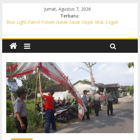
Jumat, Agustus 7, 2026
Terbaru:
Blue Light Patrol Polsek Gatak Sasar Objek Vital, Cegah
Kejahatan 3C dan Perkuat Cipta Kondisi
Patroli KRYD Polsek Mojolaban Sasar SPBU hingga
Permukiman, Antisipasi 3C dan Gangguan Kamtibmas
Patroli KRYD Polsek Baki Sisir Titik Rawan, Cegah 3C hingga
Balap Liar
Patroli Blue Light Polsek Nguter Sasar Perbankan hingga
Permukiman, Antisipasi 3C dan Gangguan Kamtibmas
Blue Light Patrol Polsek Tawangsari Sisir Belasan Desa, Cegah
Kejahatan 3C dan Gangguan Kamtibmas