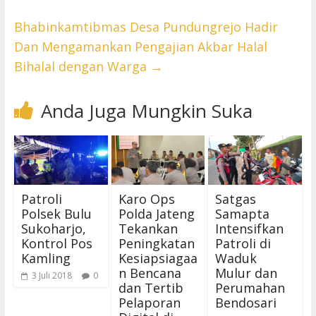
Bhabinkamtibmas Desa Pundungrejo Hadir
Dan Mengamankan Pengajian Akbar Halal
Bihalal dengan Warga
→
Anda Juga Mungkin Suka
Patroli
Karo Ops
Satgas
Polsek Bulu
Polda Jateng
Samapta
Sukoharjo,
Tekankan
Intensifkan
Kontrol Pos
Peningkatan
Patroli di
Kamling
Kesiapsiagaa
Waduk
n Bencana
Mulur dan
3 Juli 2018
0
dan Tertib
Perumahan
Pelaporan
Bendosari