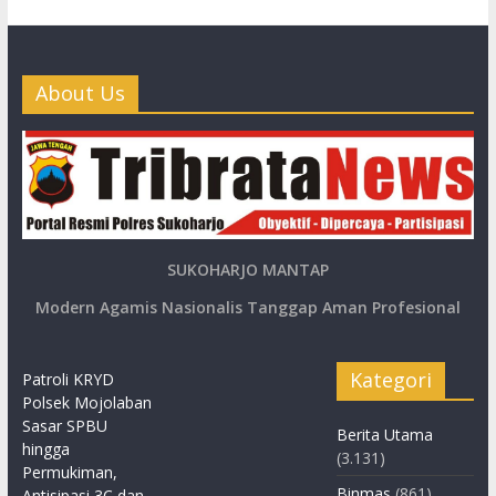
About Us
SUKOHARJO MANTAP
Modern Agamis Nasionalis Tanggap Aman Profesional
Kategori
Patroli KRYD
Polsek Mojolaban
Sasar SPBU
Berita Utama
hingga
(3.131)
Permukiman,
Binmas
(861)
Antisipasi 3C dan