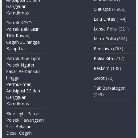
Gangguan
Giat Ops
(1.806)
Kamtibmas
Lalu Lintas
(144)
Patroli KRYD
Lensa Polisi
(221)
Polsek Baki Sisir
Titik Rawan,
Mitra Polisi
(606)
Cegah 3C hingga
Balap Liar
Peristiwa
(763)
Patroli Blue Light
Polisi Kita
(717)
Polsek Nguter
Reskrim
(148)
Sasar Perbankan
hingga
Sorot
(72)
Permukiman,
Tak Berkategori
Antisipasi 3C dan
(499)
Gangguan
Kamtibmas
Blue Light Patrol
Polsek Tawangsari
Sisir Belasan
Desa, Cegah