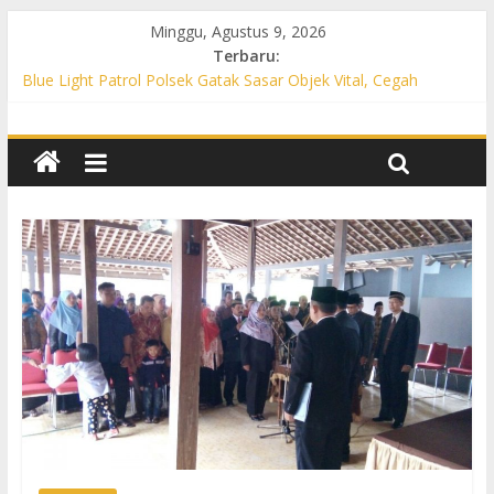
Minggu, Agustus 9, 2026
Terbaru:
Blue Light Patrol Polsek Gatak Sasar Objek Vital, Cegah
Kejahatan 3C dan Perkuat Cipta Kondisi
Patroli KRYD Polsek Mojolaban Sasar SPBU hingga
Permukiman, Antisipasi 3C dan Gangguan Kamtibmas
Patroli KRYD Polsek Baki Sisir Titik Rawan, Cegah 3C hingga
Balap Liar
Patroli Blue Light Polsek Nguter Sasar Perbankan hingga
Permukiman, Antisipasi 3C dan Gangguan Kamtibmas
Blue Light Patrol Polsek Tawangsari Sisir Belasan Desa, Cegah
Kejahatan 3C dan Gangguan Kamtibmas