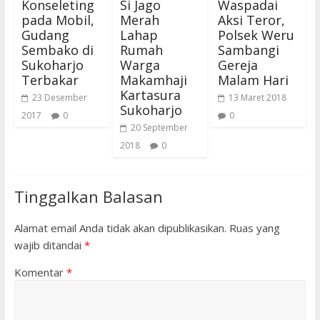
Konseleting
Si Jago
Waspadai
pada Mobil,
Merah
Aksi Teror,
Gudang
Lahap
Polsek Weru
Sembako di
Rumah
Sambangi
Sukoharjo
Warga
Gereja
Terbakar
Makamhaji
Malam Hari
Kartasura
23 Desember
13 Maret 2018
Sukoharjo
2017
0
0
20 September
2018
0
Tinggalkan Balasan
Alamat email Anda tidak akan dipublikasikan.
Ruas yang
wajib ditandai
*
Komentar
*