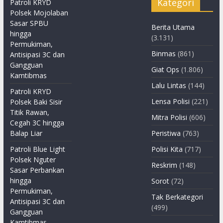
Kategori
Patroli KRYD
Polsek Mojolaban
Sasar SPBU
Berita Utama
hingga
(3.131)
Permukiman,
Binmas
(861)
Antisipasi 3C dan
Gangguan
Giat Ops
(1.806)
Kamtibmas
Lalu Lintas
(144)
Patroli KRYD
Lensa Polisi
(221)
Polsek Baki Sisir
Titik Rawan,
Mitra Polisi
(606)
Cegah 3C hingga
Balap Liar
Peristiwa
(763)
Patroli Blue Light
Polisi Kita
(717)
Polsek Nguter
Reskrim
(148)
Sasar Perbankan
hingga
Sorot
(72)
Permukiman,
Tak Berkategori
Antisipasi 3C dan
(499)
Gangguan
Kamtibmas