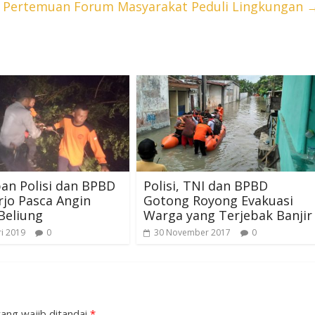
ri Pertemuan Forum Masyarakat Peduli Lingkungan
an Polisi dan BPBD
Polisi, TNI dan BPBD
jo Pasca Angin
Gotong Royong Evakuasi
Beliung
Warga yang Terjebak Banjir
ri 2019
0
30 November 2017
0
ang wajib ditandai
*