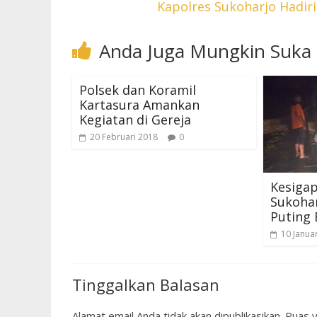
Kapolres Sukoharjo Hadi
Anda Juga Mungkin Suka
Polsek dan Koramil
Kartasura Amankan
Kegiatan di Gereja
20 Februari 2018
0
Kesigap
Sukohar
Puting 
10 Janua
Tinggalkan Balasan
Alamat email Anda tidak akan dipublikasikan.
Ruas y