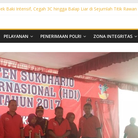
ek Baki Intensif, Cegah 3C hingga Balap Liar di Sejumlah Titik Rawan
sek Tawangsari Sasar Jalur Protokol hingga Permukiman, Warga Diaja
rhutla, Polsek Weru Sisir Lahan Kering dan Edukasi Warga Saat Mus
t KRYD Polsek Bendosari Sasar Objek Vital, Polisi Ajak Warga Waspa
ht KRYD Polsek Kartasura Sasar Titik Rawan, Cegah Kejahatan 3C
PELAYANAN
PENERIMAAN POLRI
ZONA INTEGRITAS