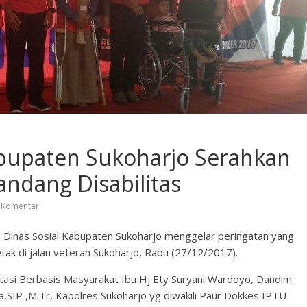
upaten Sukoharjo Serahkan
ndang Disabilitas
 Komentar
al, Dinas Sosial Kabupaten Sukoharjo menggelar peringatan yang
etak di jalan veteran Sukoharjo, Rabu (27/12/2017).
litasi Berbasis Masyarakat Ibu Hj Ety Suryani Wardoyo, Dandim
a,SIP ,M.Tr, Kapolres Sukoharjo yg diwakili Paur Dokkes IPTU