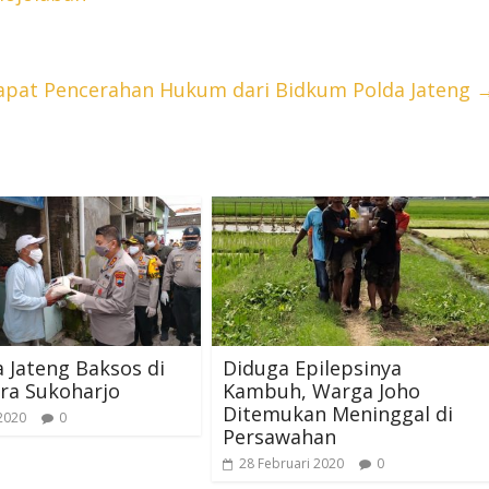
dapat Pencerahan Hukum dari Bidkum Polda Jateng
 Jateng Baksos di
Diduga Epilepsinya
ra Sukoharjo
Kambuh, Warga Joho
Ditemukan Meninggal di
 2020
0
Persawahan
28 Februari 2020
0