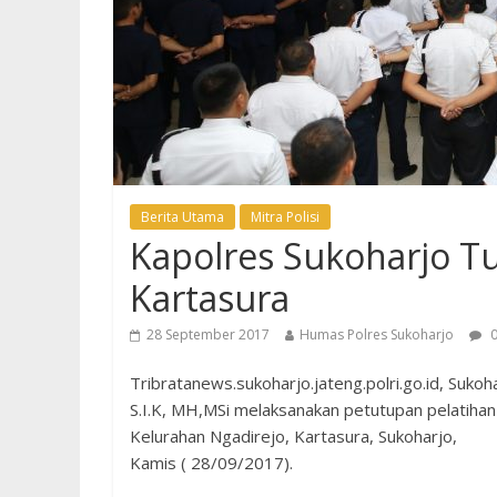
Berita Utama
Mitra Polisi
Kapolres Sukoharjo T
Kartasura
28 September 2017
Humas Polres Sukoharjo
0
Tribratanews.sukoharjo.jateng.polri.go.id, Suko
S.I.K, MH,MSi melaksanakan petutupan pelatiha
Kelurahan Ngadirejo, Kartasura, Sukoharjo,
Kamis ( 28/09/2017).