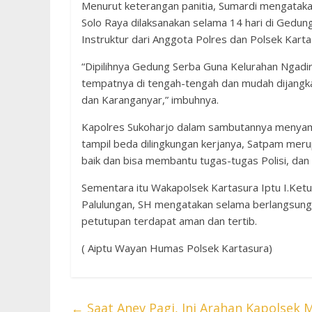
Menurut keterangan panitia, Sumardi mengatakan
Solo Raya dilaksanakan selama 14 hari di Gedun
Instruktur dari Anggota Polres dan Polsek Karta
“Dipilihnya Gedung Serba Guna Kelurahan Ngadir
tempatnya di tengah-tengah dan mudah dijangkau 
dan Karanganyar,” imbuhnya.
Kapolres Sukoharjo dalam sambutannya menyampa
tampil beda dilingkungan kerjanya, Satpam meru
baik dan bisa membantu tugas-tugas Polisi, dan
Sementara itu Wakapolsek Kartasura Iptu I.Ket
Palulungan, SH mengatakan selama berlangsung
petutupan terdapat aman dan tertib.
( Aiptu Wayan Humas Polsek Kartasura)
←
Saat Anev Pagi, Ini Arahan Kapolsek 