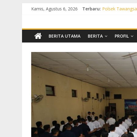
Kamis, Agustus 6, 2026
Terbaru:
Polsek Tawangsar
Propam Polres Suk
Patroli Preventif
Polsek Nguter In
Polsek Gatak Int
BERITA UTAMA
BERITA
PROFIL