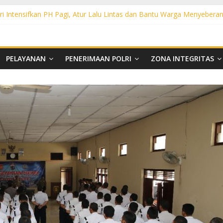
i Intensifkan PH Pagi, Atur Lalu Lintas dan Bantu Warga Menyebera
oharjo Gelar Gaktibplin di Polsek Polokarto, Tekankan Disiplin dan
, Polsek Mojolaban Edukasi Warga Cegah Kebakaran hingga Antisipasi 
tensifkan PH Pagi, Bantu Penyeberangan Warga dan Cegah Kecelakaan
ensifkan PH Pagi di Titik Rawan, Berikan Rasa Aman bagi Pengguna Ja
PELAYANAN
PENERIMAAN POLRI
ZONA INTEGRITAS