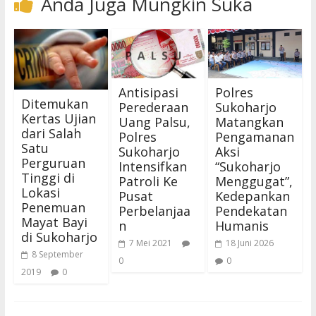
Anda Juga Mungkin Suka
Antisipasi
Polres
Ditemukan
Perederaan
Sukoharjo
Kertas Ujian
Uang Palsu,
Matangkan
dari Salah
Polres
Pengamanan
Satu
Sukoharjo
Aksi
Perguruan
Intensifkan
“Sukoharjo
Tinggi di
Patroli Ke
Menggugat”,
Lokasi
Pusat
Kedepankan
Penemuan
Perbelanjaa
Pendekatan
Mayat Bayi
n
Humanis
di Sukoharjo
7 Mei 2021
18 Juni 2026
8 September
0
0
2019
0