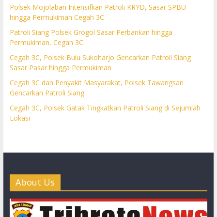
Polsek Mojolaban Intensifkan Patroli KRYD, Sasar SPBU
hingga Permukiman Cegah 3C
Patroli Siang Polsek Grogol Sasar Perbankan hingga
Permukiman, Cegah 3C
Cegah 3C, Polsek Bulu Sukoharjo Gencarkan Patroli Siang
Sasar Pasar hingga Permukiman
Cegah 3C dan Penyakit Masyarakat, Polsek Tawangsari
Gencarkan Patroli Siang
Cegah 3C, Polsek Gatak Tingkatkan Patroli Siang di Sejumlah
Lokasi
About Us