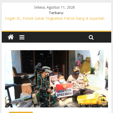
Selasa, Agustus 11, 2026
Terbaru:
Cegah 3C, Polsek Gatak Tingkatkan Patroli Siang di Sejumlah
Lokasi
Polsek Mojolaban Intensifkan Patroli KRYD, Sasar SPBU
hingga Permukiman Cegah 3C
Patroli Siang Polsek Grogol Sasar Perbankan hingga
Permukiman, Cegah 3C
Cegah 3C, Polsek Bulu Sukoharjo Gencarkan Patroli Siang
Sasar Pasar hingga Permukiman
Cegah 3C dan Penyakit Masyarakat, Polsek Tawangsari
Gencarkan Patroli Siang