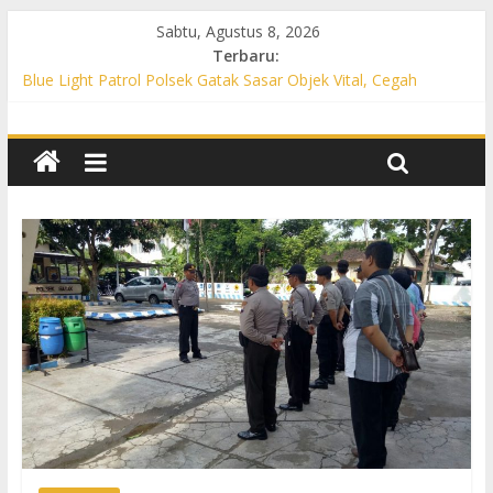
Sabtu, Agustus 8, 2026
Terbaru:
Blue Light Patrol Polsek Gatak Sasar Objek Vital, Cegah
Kejahatan 3C dan Perkuat Cipta Kondisi
Patroli KRYD Polsek Mojolaban Sasar SPBU hingga
Permukiman, Antisipasi 3C dan Gangguan Kamtibmas
Patroli KRYD Polsek Baki Sisir Titik Rawan, Cegah 3C hingga
Balap Liar
Patroli Blue Light Polsek Nguter Sasar Perbankan hingga
Permukiman, Antisipasi 3C dan Gangguan Kamtibmas
Blue Light Patrol Polsek Tawangsari Sisir Belasan Desa, Cegah
Kejahatan 3C dan Gangguan Kamtibmas