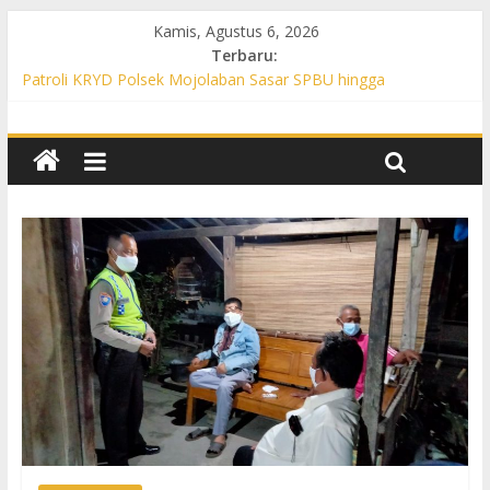
Kamis, Agustus 6, 2026
Terbaru:
Patroli KRYD Polsek Grogol Sasar Belasan Desa, Warga
Diimbau Aktif Jaga Kamtibmas
Patroli KRYD Polsek Mojolaban Sasar SPBU hingga
Permukiman, Antisipasi Kejahatan 3C
Patroli KRYD Polsek Baki Intensif, Cegah 3C hingga Balap Liar
di Sejumlah Titik Rawan
Patroli KRYD Polsek Sukoharjo Sisir Titik Rawan, Warga Diajak
Aktif Jaga Kamtibmas
Patroli KRYD Polsek Bulu Sasar Pasar hingga Permukiman,
Warga Diajak Aktif Jaga Kamtibmas