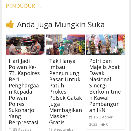
PENDUDUK
→
Anda Juga Mungkin Suka
Hari Jadi
Tak Hanya
Polri dan
Polwan Ke-
Imbau
Majelis Adat
73, Kapolres
Pengunjung
Dayak
Beri
Pasar Untuk
Nasional
Penghargaa
Patuh
Sinergi
n Kepada
Prokes,
Berkomitme
Polwan
Polsek Gatak
n Kawal
Polres
Juga
Pembangun
Sukoharjo
Membagikan
an IKN
Yang
Masker
16 Oktober
Berprestasi
Gratis
2022
0
28 Agustus
9 September