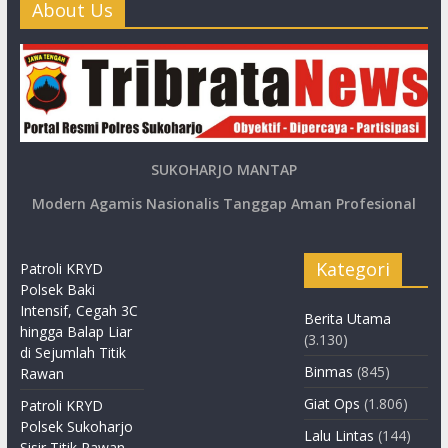
About Us
SUKOHARJO MANTAP
Modern Agamis Nasionalis Tanggap Aman Profesional
Kategori
Patroli KRYD
Polsek Baki
Intensif, Cegah 3C
Berita Utama
hingga Balap Liar
(3.130)
di Sejumlah Titik
Binmas
(845)
Rawan
Giat Ops
(1.806)
Patroli KRYD
Polsek Sukoharjo
Lalu Lintas
(144)
Sisir Titik Rawan,