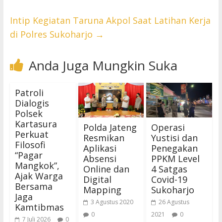
Intip Kegiatan Taruna Akpol Saat Latihan Kerja
di Polres Sukoharjo
→
Anda Juga Mungkin Suka
Patroli
Dialogis
Polsek
Kartasura
Polda Jateng
Operasi
Perkuat
Resmikan
Yustisi dan
Filosofi
Aplikasi
Penegakan
“Pagar
Absensi
PPKM Level
Mangkok”,
Online dan
4 Satgas
Ajak Warga
Digital
Covid-19
Bersama
Mapping
Sukoharjo
Jaga
3 Agustus 2020
26 Agustus
Kamtibmas
0
2021
0
7 Juli 2026
0