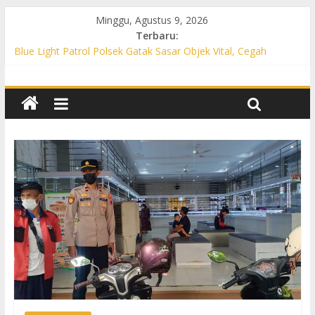
Minggu, Agustus 9, 2026
Terbaru:
Blue Light Patrol Polsek Gatak Sasar Objek Vital, Cegah
Kejahatan 3C dan Perkuat Cipta Kondisi
Patroli KRYD Polsek Mojolaban Sasar SPBU hingga
Permukiman, Antisipasi 3C dan Gangguan Kamtibmas
Patroli KRYD Polsek Baki Sisir Titik Rawan, Cegah 3C hingga
Balap Liar
Patroli Blue Light Polsek Nguter Sasar Perbankan hingga
Permukiman, Antisipasi 3C dan Gangguan Kamtibmas
Blue Light Patrol Polsek Tawangsari Sisir Belasan Desa, Cegah
Kejahatan 3C dan Gangguan Kamtibmas