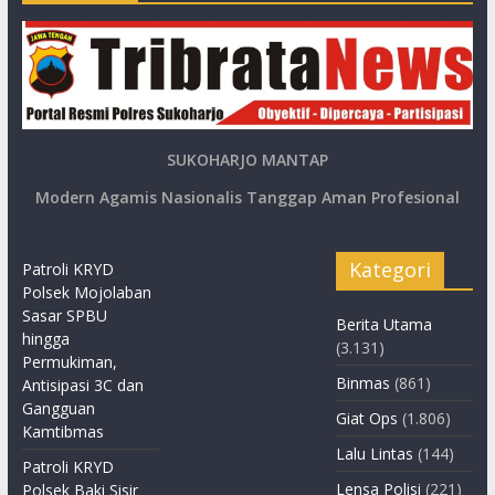
SUKOHARJO MANTAP
Modern Agamis Nasionalis Tanggap Aman Profesional
Kategori
Patroli KRYD
Polsek Mojolaban
Sasar SPBU
Berita Utama
hingga
(3.131)
Permukiman,
Binmas
(861)
Antisipasi 3C dan
Gangguan
Giat Ops
(1.806)
Kamtibmas
Lalu Lintas
(144)
Patroli KRYD
Lensa Polisi
(221)
Polsek Baki Sisir