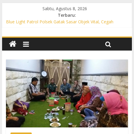
Sabtu, Agustus 8, 2026
Terbaru:
Blue Light Patrol Polsek Gatak Sasar Objek Vital, Cegah
Kejahatan 3C dan Perkuat Cipta Kondisi
Patroli KRYD Polsek Mojolaban Sasar SPBU hingga
Permukiman, Antisipasi 3C dan Gangguan Kamtibmas
Patroli KRYD Polsek Baki Sisir Titik Rawan, Cegah 3C hingga
Balap Liar
Patroli Blue Light Polsek Nguter Sasar Perbankan hingga
Permukiman, Antisipasi 3C dan Gangguan Kamtibmas
Blue Light Patrol Polsek Tawangsari Sisir Belasan Desa, Cegah
Kejahatan 3C dan Gangguan Kamtibmas