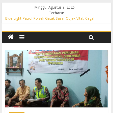
Minggu, Agustus 9, 2026
Terbaru:
Blue Light Patrol Polsek Gatak Sasar Objek Vital, Cegah
Kejahatan 3C dan Perkuat Cipta Kondisi
Patroli KRYD Polsek Mojolaban Sasar SPBU hingga
Permukiman, Antisipasi 3C dan Gangguan Kamtibmas
Patroli KRYD Polsek Baki Sisir Titik Rawan, Cegah 3C hingga
Balap Liar
Patroli Blue Light Polsek Nguter Sasar Perbankan hingga
Permukiman, Antisipasi 3C dan Gangguan Kamtibmas
Blue Light Patrol Polsek Tawangsari Sisir Belasan Desa, Cegah
Kejahatan 3C dan Gangguan Kamtibmas