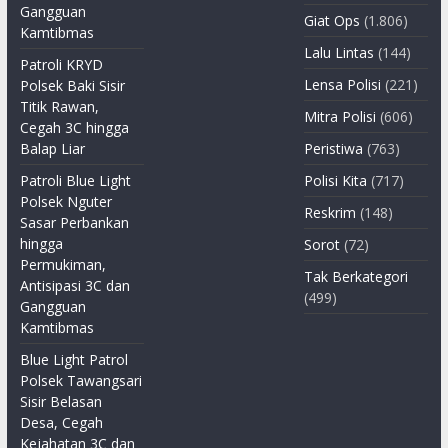
Gangguan
Giat Ops
(1.806)
Kamtibmas
Lalu Lintas
(144)
Patroli KRYD
Lensa Polisi
(221)
Polsek Baki Sisir
Titik Rawan,
Mitra Polisi
(606)
Cegah 3C hingga
Balap Liar
Peristiwa
(763)
Patroli Blue Light
Polisi Kita
(717)
Polsek Nguter
Reskrim
(148)
Sasar Perbankan
hingga
Sorot
(72)
Permukiman,
Tak Berkategori
Antisipasi 3C dan
(499)
Gangguan
Kamtibmas
Blue Light Patrol
Polsek Tawangsari
Sisir Belasan
Desa, Cegah
Kejahatan 3C dan