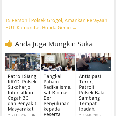
15 Personil Polsek Grogol, Amankan Perayaan
HUT Komunitas Honda Genio
→
Anda Juga Mungkin Suka
Patroli Siang
Tangkal
Antisipasi
KRYD, Polsek
Paham
Teror,
Sukoharjo
Radikalisme,
Patroli
Intensifkan
Sat Binmas
Polsek Baki
Cegah 3C
Beri
Sambang
dan Penyakit
Penyuluhan
Tempat
Masyarakat
kepada
Ibadah.
Peserta
27 Juli 2026
16 Mei 2018