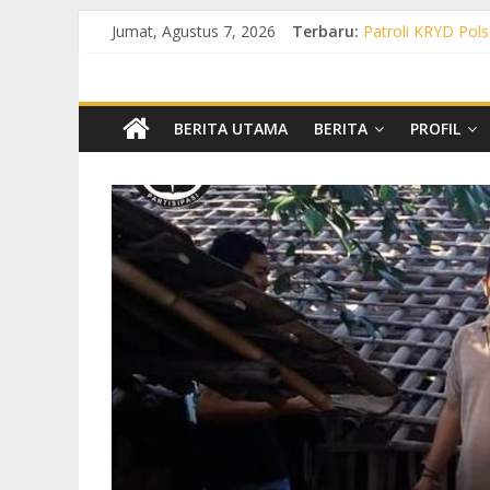
Jumat, Agustus 7, 2026
Terbaru:
Patroli KRYD Pols
Patroli KRYD Pol
Patroli Cegah Ka
Patroli Blue Ligh
Patroli Blue Ligh
BERITA UTAMA
BERITA
PROFIL