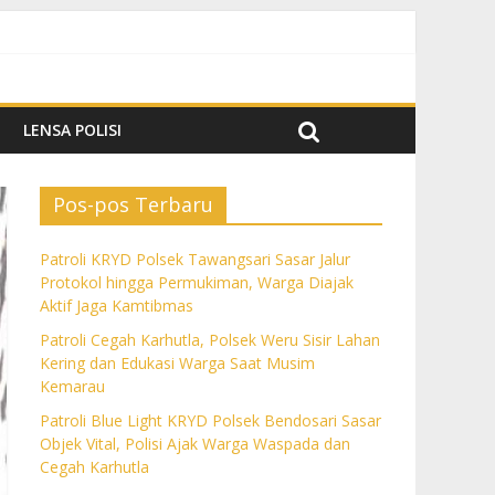
k Aktif Jaga Kamtibmas
m Kemarau
a dan Cegah Karhutla
LENSA POLISI
Pos-pos Terbaru
Patroli KRYD Polsek Tawangsari Sasar Jalur
Protokol hingga Permukiman, Warga Diajak
Aktif Jaga Kamtibmas
Patroli Cegah Karhutla, Polsek Weru Sisir Lahan
Kering dan Edukasi Warga Saat Musim
Kemarau
Patroli Blue Light KRYD Polsek Bendosari Sasar
Objek Vital, Polisi Ajak Warga Waspada dan
Cegah Karhutla