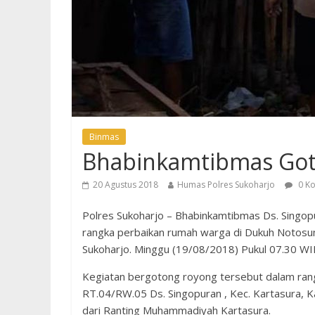
Binmas
Bhabinkamtibmas Go
20 Agustus 2018
Humas Polres Sukoharjo
0 K
Polres Sukoharjo – Bhabinkamtibmas Ds. Singo
rangka perbaikan rumah warga di Dukuh Notosum
Sukoharjo. Minggu (19/08/2018) Pukul 07.30 WI
Kegiatan bergotong royong tersebut dalam ra
RT.04/RW.05 Ds. Singopuran , Kec. Kartasura, 
dari Ranting Muhammadiyah Kartasura.