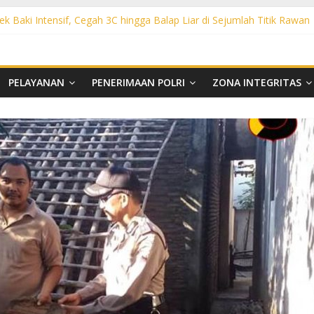
ek Baki Intensif, Cegah 3C hingga Balap Liar di Sejumlah Titik Rawan
sek Tawangsari Sasar Jalur Protokol hingga Permukiman, Warga Diaja
rhutla, Polsek Weru Sisir Lahan Kering dan Edukasi Warga Saat Musi
t KRYD Polsek Bendosari Sasar Objek Vital, Polisi Ajak Warga Waspad
t KRYD Polsek Kartasura Sasar Titik Rawan, Cegah Kejahatan 3C
PELAYANAN
PENERIMAAN POLRI
ZONA INTEGRITAS