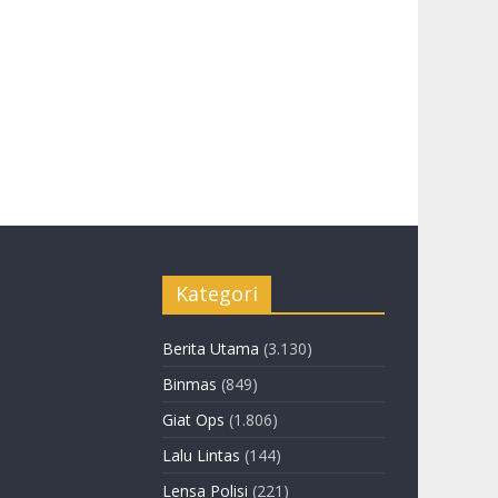
Kategori
Berita Utama
(3.130)
Binmas
(849)
Giat Ops
(1.806)
Lalu Lintas
(144)
Lensa Polisi
(221)