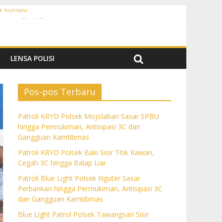
a Kondisi
angguan Kamtibmas
 dan Gangguan Kamtibmas
ngguan Kamtibmas
LENSA POLISI
Pos-pos Terbaru
Patroli KRYD Polsek Mojolaban Sasar SPBU
hingga Permukiman, Antisipasi 3C dan
Gangguan Kamtibmas
Patroli KRYD Polsek Baki Sisir Titik Rawan,
Cegah 3C hingga Balap Liar
Patroli Blue Light Polsek Nguter Sasar
Perbankan hingga Permukiman, Antisipasi 3C
dan Gangguan Kamtibmas
Blue Light Patrol Polsek Tawangsari Sisir