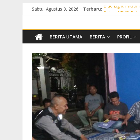
Sabtu, Agustus 8, 2026
Terbaru:
Blue Light Patrol
Patroli KRYD Pol
Patroli KRYD Pols
Patroli Blue Lig
Blue Light Patro
BERITA UTAMA
BERITA
PROFIL