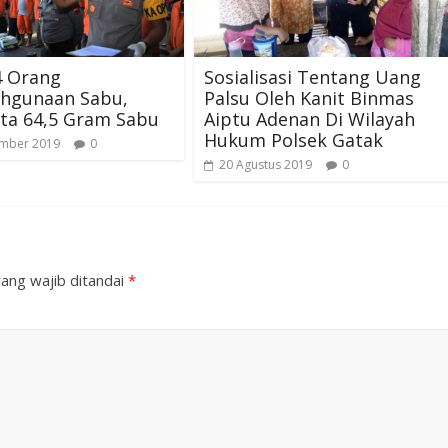
4 Orang
Sosialisasi Tentang Uang
ahgunaan Sabu,
Palsu Oleh Kanit Binmas
Sita 64,5 Gram Sabu
Aiptu Adenan Di Wilayah
Hukum Polsek Gatak
ember 2019
0
20 Agustus 2019
0
ang wajib ditandai
*