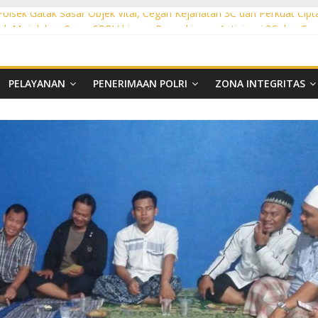
 Polsek Gatak Sasar Objek Vital, Cegah Kejahatan 3C dan Perkuat Cipt
sek Mojolaban Sasar SPBU hingga Permukiman, Antisipasi 3C dan G
ek Baki Sisir Titik Rawan, Cegah 3C hingga Balap Liar
ht Polsek Nguter Sasar Perbankan hingga Permukiman, Antisipasi 3C
l Polsek Tawangsari Sisir Belasan Desa, Cegah Kejahatan 3C dan Ga
PELAYANAN
PENERIMAAN POLRI
ZONA INTEGRITAS