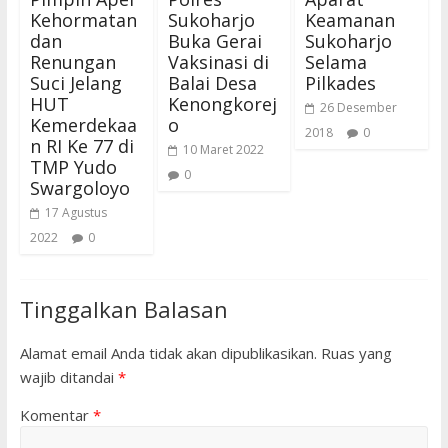
Kehormatan
Sukoharjo
Keamanan
dan
Buka Gerai
Sukoharjo
Renungan
Vaksinasi di
Selama
Suci Jelang
Balai Desa
Pilkades
HUT
Kenongkorej
26 Desember
Kemerdekaa
o
2018
0
n RI Ke 77 di
10 Maret 2022
TMP Yudo
0
Swargoloyo
17 Agustus
2022
0
Tinggalkan Balasan
Alamat email Anda tidak akan dipublikasikan.
Ruas yang
wajib ditandai
*
Komentar
*