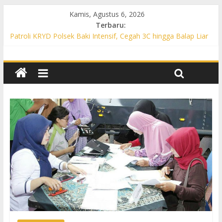
Kamis, Agustus 6, 2026
Terbaru:
Patroli KRYD Polsek Baki Intensif, Cegah 3C hingga Balap Liar
di Sejumlah Titik Rawan
Patroli KRYD Polsek Tawangsari Sasar Jalur Protokol hingga
Permukiman, Warga Diajak Aktif Jaga Kamtibmas
Patroli Cegah Karhutla, Polsek Weru Sisir Lahan Kering dan
Edukasi Warga Saat Musim Kemarau
Patroli Blue Light KRYD Polsek Bendosari Sasar Objek Vital,
Polisi Ajak Warga Waspada dan Cegah Karhutla
Patroli Blue Light KRYD Polsek Kartasura Sasar Titik Rawan,
Cegah Kejahatan 3C