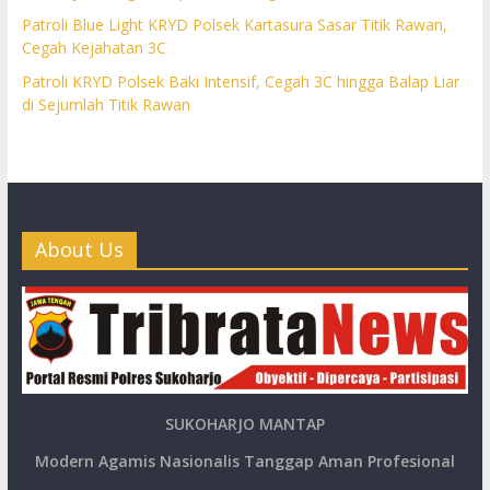
Patroli Blue Light KRYD Polsek Kartasura Sasar Titik Rawan,
Cegah Kejahatan 3C
Patroli KRYD Polsek Baki Intensif, Cegah 3C hingga Balap Liar
di Sejumlah Titik Rawan
About Us
SUKOHARJO MANTAP
Modern Agamis Nasionalis Tanggap Aman Profesional