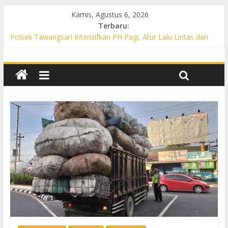
Kamis, Agustus 6, 2026
Terbaru:
Polsek Tawangsari Intensifkan PH Pagi, Atur Lalu Lintas dan
Bantu Warga Menyeberang
Propam Polres Sukoharjo Gelar Gaktibplin di Polsek Polokarto,
Tekankan Disiplin dan Pelayanan Gratis untuk Masyarakat
Patroli Preventif, Polsek Mojolaban Edukasi Warga Cegah
Kebakaran hingga Antisipasi Balap Liar
Polsek Nguter Intensifkan PH Pagi, Bantu Penyeberangan
Warga dan Cegah Kecelakaan Lalu Lintas
Polsek Gatak Intensifkan PH Pagi di Titik Rawan, Berikan Rasa
Aman bagi Pengguna Jalan