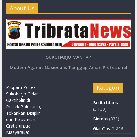
About Us
SUKOHARJO MANTAP
Modern Agamis Nasionalis Tanggap Aman Profesional
Kategori
Propam Polres
Sukoharjo Gelar
Gaktibplin di
Berita Utama
Polsek Polokarto,
(3.130)
Tekankan Disiplin
Binmas
(838)
dan Pelayanan
Gratis untuk
Giat Ops
(1.806)
Masyarakat