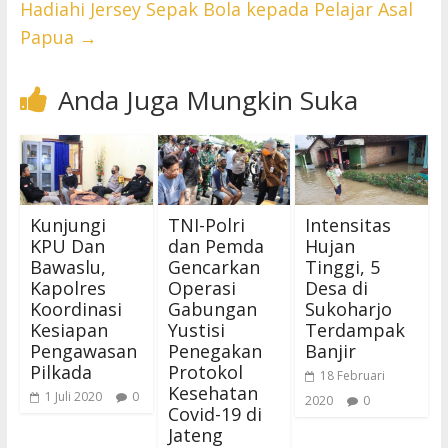
Hadiahi Jersey Sepak Bola kepada Pelajar Asal
Papua
→
Anda Juga Mungkin Suka
Kunjungi
TNI-Polri
Intensitas
KPU Dan
dan Pemda
Hujan
Bawaslu,
Gencarkan
Tinggi, 5
Kapolres
Operasi
Desa di
Koordinasi
Gabungan
Sukoharjo
Kesiapan
Yustisi
Terdampak
Pengawasan
Penegakan
Banjir
Pilkada
Protokol
18 Februari
Kesehatan
1 Juli 2020
0
2020
0
Covid-19 di
Jateng