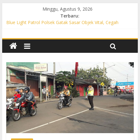
Minggu, Agustus 9, 2026
Terbaru:
Blue Light Patrol Polsek Gatak Sasar Objek Vital, Cegah
Kejahatan 3C dan Perkuat Cipta Kondisi
Patroli KRYD Polsek Mojolaban Sasar SPBU hingga
Permukiman, Antisipasi 3C dan Gangguan Kamtibmas
Patroli KRYD Polsek Baki Sisir Titik Rawan, Cegah 3C hingga
Balap Liar
Patroli Blue Light Polsek Nguter Sasar Perbankan hingga
Permukiman, Antisipasi 3C dan Gangguan Kamtibmas
Blue Light Patrol Polsek Tawangsari Sisir Belasan Desa, Cegah
Kejahatan 3C dan Gangguan Kamtibmas