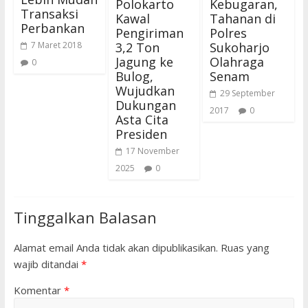
Polokarto
Kebugaran,
Transaksi
Kawal
Tahanan di
Perbankan
Pengiriman
Polres
3,2 Ton
Sukoharjo
7 Maret 2018
Jagung ke
Olahraga
0
Bulog,
Senam
Wujudkan
29 September
Dukungan
2017
0
Asta Cita
Presiden
17 November
2025
0
Tinggalkan Balasan
Alamat email Anda tidak akan dipublikasikan.
Ruas yang
wajib ditandai
*
Komentar
*