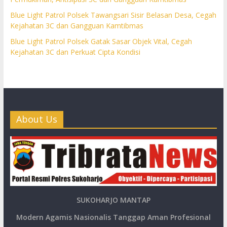
Blue Light Patrol Polsek Tawangsari Sisir Belasan Desa, Cegah
Kejahatan 3C dan Gangguan Kamtibmas
Blue Light Patrol Polsek Gatak Sasar Objek Vital, Cegah
Kejahatan 3C dan Perkuat Cipta Kondisi
About Us
SUKOHARJO MANTAP
Modern Agamis Nasionalis Tanggap Aman Profesional