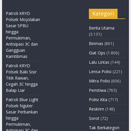
Kategori
Patroli KRYD
Polsek Mojolaban
Sasar SPBU
Berita Utama
hingga
(3.131)
Permukiman,
Binmas
(861)
Antisipasi 3C dan
Gangguan
Giat Ops
(1.806)
Kamtibmas
Lalu Lintas
(144)
Patroli KRYD
Lensa Polisi
(221)
Polsek Baki Sisir
Titik Rawan,
Mitra Polisi
(606)
Cegah 3C hingga
Balap Liar
Peristiwa
(763)
Patroli Blue Light
Polisi Kita
(717)
Polsek Nguter
Reskrim
(148)
Sasar Perbankan
hingga
Sorot
(72)
Permukiman,
Tak Berkategori
Antisipasi 3C dan