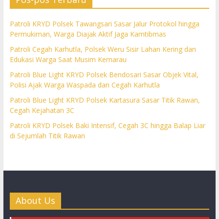
Patroli KRYD Polsek Tawangsari Sasar Jalur Protokol hingga
Permukiman, Warga Diajak Aktif Jaga Kamtibmas
Patroli Cegah Karhutla, Polsek Weru Sisir Lahan Kering dan
Edukasi Warga Saat Musim Kemarau
Patroli Blue Light KRYD Polsek Bendosari Sasar Objek Vital,
Polisi Ajak Warga Waspada dan Cegah Karhutla
Patroli Blue Light KRYD Polsek Kartasura Sasar Titik Rawan,
Cegah Kejahatan 3C
Patroli KRYD Polsek Baki Intensif, Cegah 3C hingga Balap Liar
di Sejumlah Titik Rawan
About Us