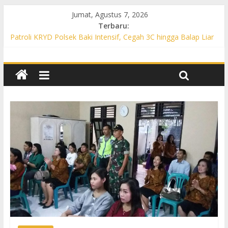
Jumat, Agustus 7, 2026
Terbaru:
Patroli KRYD Polsek Baki Intensif, Cegah 3C hingga Balap Liar
di Sejumlah Titik Rawan
Patroli KRYD Polsek Tawangsari Sasar Jalur Protokol hingga
Permukiman, Warga Diajak Aktif Jaga Kamtibmas
Patroli Cegah Karhutla, Polsek Weru Sisir Lahan Kering dan
Edukasi Warga Saat Musim Kemarau
Patroli Blue Light KRYD Polsek Bendosari Sasar Objek Vital,
Polisi Ajak Warga Waspada dan Cegah Karhutla
Patroli Blue Light KRYD Polsek Kartasura Sasar Titik Rawan,
Cegah Kejahatan 3C