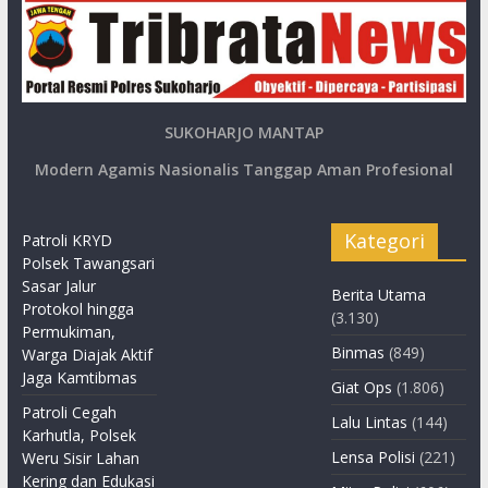
SUKOHARJO MANTAP
Modern Agamis Nasionalis Tanggap Aman Profesional
Kategori
Patroli KRYD
Polsek Tawangsari
Sasar Jalur
Berita Utama
Protokol hingga
(3.130)
Permukiman,
Binmas
(849)
Warga Diajak Aktif
Jaga Kamtibmas
Giat Ops
(1.806)
Patroli Cegah
Lalu Lintas
(144)
Karhutla, Polsek
Lensa Polisi
(221)
Weru Sisir Lahan
Kering dan Edukasi