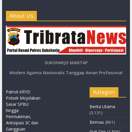
About Us
SUKOHARJO MANTAP
Modern Agamis Nasionalis Tanggap Aman Profesional
Kategori
Patroli KRYD
Polsek Mojolaban
Sasar SPBU
Berita Utama
hingga
(3.131)
Permukiman,
Binmas
(861)
Antisipasi 3C dan
Gangguan
Giat Ops
(1.806)