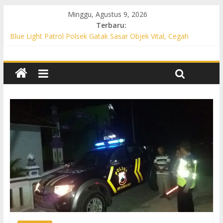
Minggu, Agustus 9, 2026
Terbaru:
Blue Light Patrol Polsek Gatak Sasar Objek Vital, Cegah
Kejahatan 3C dan Perkuat Cipta Kondisi
Patroli KRYD Polsek Mojolaban Sasar SPBU hingga
Permukiman, Antisipasi 3C dan Gangguan Kamtibmas
Patroli KRYD Polsek Baki Sisir Titik Rawan, Cegah 3C hingga
Balap Liar
Patroli Blue Light Polsek Nguter Sasar Perbankan hingga
Permukiman, Antisipasi 3C dan Gangguan Kamtibmas
Blue Light Patrol Polsek Tawangsari Sisir Belasan Desa, Cegah
Kejahatan 3C dan Gangguan Kamtibmas