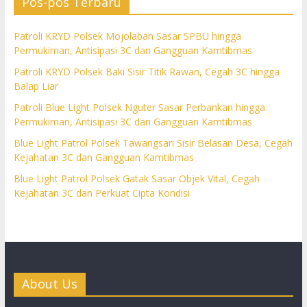
Pos-pos Terbaru
Patroli KRYD Polsek Mojolaban Sasar SPBU hingga
Permukiman, Antisipasi 3C dan Gangguan Kamtibmas
Patroli KRYD Polsek Baki Sisir Titik Rawan, Cegah 3C hingga
Balap Liar
Patroli Blue Light Polsek Nguter Sasar Perbankan hingga
Permukiman, Antisipasi 3C dan Gangguan Kamtibmas
Blue Light Patrol Polsek Tawangsari Sisir Belasan Desa, Cegah
Kejahatan 3C dan Gangguan Kamtibmas
Blue Light Patrol Polsek Gatak Sasar Objek Vital, Cegah
Kejahatan 3C dan Perkuat Cipta Kondisi
About Us