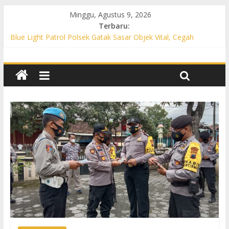
Minggu, Agustus 9, 2026
Terbaru:
Blue Light Patrol Polsek Gatak Sasar Objek Vital, Cegah
Kejahatan 3C dan Perkuat Cipta Kondisi
Patroli KRYD Polsek Mojolaban Sasar SPBU hingga
Permukiman, Antisipasi 3C dan Gangguan Kamtibmas
Patroli KRYD Polsek Baki Sisir Titik Rawan, Cegah 3C hingga
Balap Liar
Patroli Blue Light Polsek Nguter Sasar Perbankan hingga
Permukiman, Antisipasi 3C dan Gangguan Kamtibmas
Blue Light Patrol Polsek Tawangsari Sisir Belasan Desa, Cegah
Kejahatan 3C dan Gangguan Kamtibmas