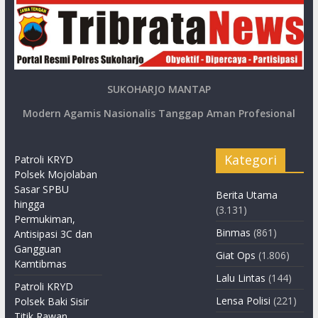
SUKOHARJO MANTAP
Modern Agamis Nasionalis Tanggap Aman Profesional
Kategori
Patroli KRYD
Polsek Mojolaban
Sasar SPBU
Berita Utama
hingga
(3.131)
Permukiman,
Binmas
(861)
Antisipasi 3C dan
Gangguan
Giat Ops
(1.806)
Kamtibmas
Lalu Lintas
(144)
Patroli KRYD
Lensa Polisi
(221)
Polsek Baki Sisir
Titik Rawan,