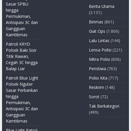
Sasar SPBU
Berita Utama
hingga
(3.131)
Permukiman,
Binmas
(861)
Antisipasi 3C dan
Gangguan
Giat Ops
(1.806)
Kamtibmas
Lalu Lintas
(144)
Patroli KRYD
Lensa Polisi
(221)
Polsek Baki Sisir
Titik Rawan,
Mitra Polisi
(606)
Cegah 3C hingga
Balap Liar
Peristiwa
(763)
Patroli Blue Light
Polisi Kita
(717)
Polsek Nguter
Reskrim
(148)
Sasar Perbankan
hingga
Sorot
(72)
Permukiman,
Tak Berkategori
Antisipasi 3C dan
(499)
Gangguan
Kamtibmas
Blue Light Patrol