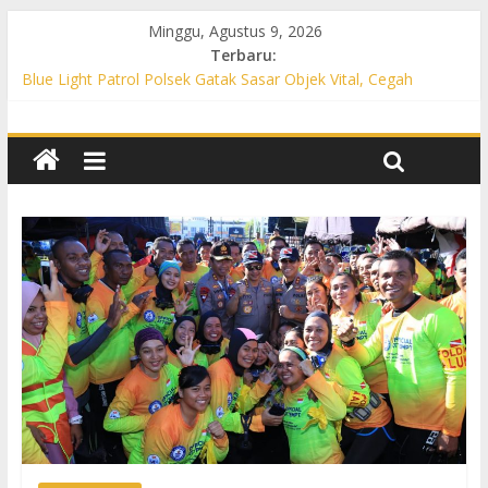
Minggu, Agustus 9, 2026
Terbaru:
Blue Light Patrol Polsek Gatak Sasar Objek Vital, Cegah
Kejahatan 3C dan Perkuat Cipta Kondisi
Patroli KRYD Polsek Mojolaban Sasar SPBU hingga
Permukiman, Antisipasi 3C dan Gangguan Kamtibmas
Patroli KRYD Polsek Baki Sisir Titik Rawan, Cegah 3C hingga
Balap Liar
Patroli Blue Light Polsek Nguter Sasar Perbankan hingga
Permukiman, Antisipasi 3C dan Gangguan Kamtibmas
Blue Light Patrol Polsek Tawangsari Sisir Belasan Desa, Cegah
Kejahatan 3C dan Gangguan Kamtibmas