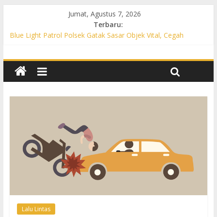
Jumat, Agustus 7, 2026
Terbaru:
Blue Light Patrol Polsek Gatak Sasar Objek Vital, Cegah
Kejahatan 3C dan Perkuat Cipta Kondisi
Patroli KRYD Polsek Mojolaban Sasar SPBU hingga
Permukiman, Antisipasi 3C dan Gangguan Kamtibmas
Patroli KRYD Polsek Baki Sisir Titik Rawan, Cegah 3C hingga
Balap Liar
Patroli Blue Light Polsek Nguter Sasar Perbankan hingga
Permukiman, Antisipasi 3C dan Gangguan Kamtibmas
Blue Light Patrol Polsek Tawangsari Sisir Belasan Desa, Cegah
Kejahatan 3C dan Gangguan Kamtibmas
Lalu Lintas