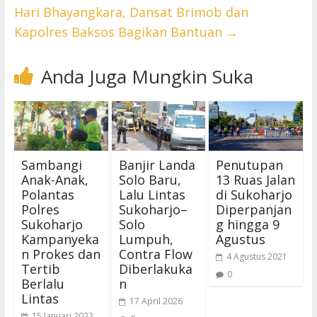
Hari Bhayangkara, Dansat Brimob dan
Kapolres Baksos Bagikan Bantuan
→
Anda Juga Mungkin Suka
Sambangi
Banjir Landa
Penutupan
Anak-Anak,
Solo Baru,
13 Ruas Jalan
Polantas
Lalu Lintas
di Sukoharjo
Polres
Sukoharjo–
Diperpanjan
Sukoharjo
Solo
g hingga 9
Kampanyeka
Lumpuh,
Agustus
n Prokes dan
Contra Flow
4 Agustus 2021
Tertib
Diberlakuka
0
Berlalu
n
Lintas
17 April 2026
15 Januari 2022