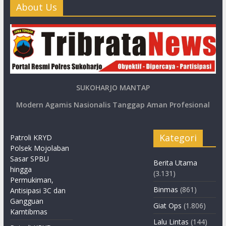
About Us
SUKOHARJO MANTAP
Modern Agamis Nasionalis Tanggap Aman Profesional
Kategori
Patroli KRYD
Polsek Mojolaban
Sasar SPBU
Berita Utama
hingga
(3.131)
Permukiman,
Binmas
(861)
Antisipasi 3C dan
Gangguan
Giat Ops
(1.806)
Kamtibmas
Lalu Lintas
(144)