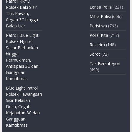
Patroli KRYD
Lensa Polisi
(221)
Polsek Baki Sisir
Titik Rawan,
Mitra Polisi
(606)
Cegah 3C hingga
Balap Liar
Peristiwa
(763)
Patroli Blue Light
Polisi Kita
(717)
Polsek Nguter
Reskrim
(148)
Sasar Perbankan
hingga
Sorot
(72)
Permukiman,
Tak Berkategori
Antisipasi 3C dan
(499)
Gangguan
Kamtibmas
Blue Light Patrol
Polsek Tawangsari
Sisir Belasan
Desa, Cegah
Kejahatan 3C dan
Gangguan
Kamtibmas