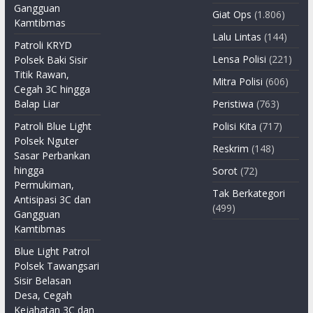
Gangguan
Giat Ops
(1.806)
Kamtibmas
Lalu Lintas
(144)
Patroli KRYD
Lensa Polisi
(221)
Polsek Baki Sisir
Titik Rawan,
Mitra Polisi
(606)
Cegah 3C hingga
Balap Liar
Peristiwa
(763)
Patroli Blue Light
Polisi Kita
(717)
Polsek Nguter
Reskrim
(148)
Sasar Perbankan
hingga
Sorot
(72)
Permukiman,
Tak Berkategori
Antisipasi 3C dan
(499)
Gangguan
Kamtibmas
Blue Light Patrol
Polsek Tawangsari
Sisir Belasan
Desa, Cegah
Kejahatan 3C dan