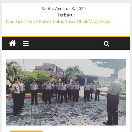
Sabtu, Agustus 8, 2026
Terbaru:
Blue Light Patrol Polsek Gatak Sasar Objek Vital, Cegah
Kejahatan 3C dan Perkuat Cipta Kondisi
Patroli KRYD Polsek Mojolaban Sasar SPBU hingga
Permukiman, Antisipasi 3C dan Gangguan Kamtibmas
Patroli KRYD Polsek Baki Sisir Titik Rawan, Cegah 3C hingga
Balap Liar
Patroli Blue Light Polsek Nguter Sasar Perbankan hingga
Permukiman, Antisipasi 3C dan Gangguan Kamtibmas
Blue Light Patrol Polsek Tawangsari Sisir Belasan Desa, Cegah
Kejahatan 3C dan Gangguan Kamtibmas