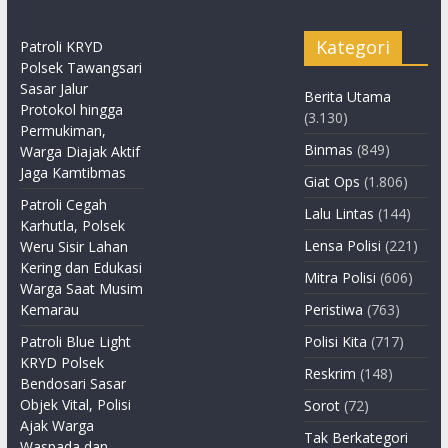
Kategori
Patroli KRYD
Polsek Tawangsari
Sasar Jalur
Berita Utama
Protokol hingga
(3.130)
Permukiman,
Binmas
(849)
Warga Diajak Aktif
Jaga Kamtibmas
Giat Ops
(1.806)
Patroli Cegah
Lalu Lintas
(144)
Karhutla, Polsek
Lensa Polisi
(221)
Weru Sisir Lahan
Kering dan Edukasi
Mitra Polisi
(606)
Warga Saat Musim
Kemarau
Peristiwa
(763)
Patroli Blue Light
Polisi Kita
(717)
KRYD Polsek
Reskrim
(148)
Bendosari Sasar
Objek Vital, Polisi
Sorot
(72)
Ajak Warga
Tak Berkategori
Waspada dan