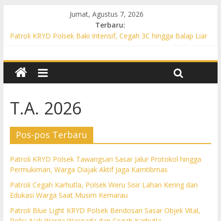
Jumat, Agustus 7, 2026
Terbaru:
Patroli KRYD Polsek Baki Intensif, Cegah 3C hingga Balap Liar
di Sejumlah Titik Rawan
Patroli KRYD Polsek Tawangsari Sasar Jalur Protokol hingga
Permukiman, Warga Diajak Aktif Jaga Kamtibmas
Patroli Cegah Karhutla, Polsek Weru Sisir Lahan Kering dan
Edukasi Warga Saat Musim Kemarau
Patroli Blue Light KRYD Polsek Bendosari Sasar Objek Vital,
T.A. 2026
Polisi Ajak Warga Waspada dan Cegah Karhutla
Patroli Blue Light KRYD Polsek Kartasura Sasar Titik Rawan,
Cegah Kejahatan 3C
Pos-pos Terbaru
Patroli KRYD Polsek Tawangsari Sasar Jalur Protokol hingga
Permukiman, Warga Diajak Aktif Jaga Kamtibmas
Patroli Cegah Karhutla, Polsek Weru Sisir Lahan Kering dan
Edukasi Warga Saat Musim Kemarau
Patroli Blue Light KRYD Polsek Bendosari Sasar Objek Vital,
Polisi Ajak Warga Waspada dan Cegah Karhutla