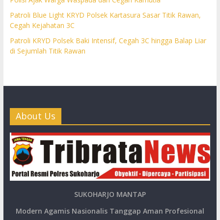
Patroli Blue Light KRYD Polsek Kartasura Sasar Titik Rawan,
Cegah Kejahatan 3C
Patroli KRYD Polsek Baki Intensif, Cegah 3C hingga Balap Liar
di Sejumlah Titik Rawan
About Us
SUKOHARJO MANTAP
Modern Agamis Nasionalis Tanggap Aman Profesional