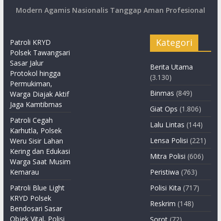
Modern Agamis Nasionalis Tanggap Aman Profesional
Kategori
Patroli KRYD
Polsek Tawangsari
Sasar Jalur
Berita Utama
Protokol hingga
(3.130)
Permukiman,
Binmas
(849)
Warga Diajak Aktif
Jaga Kamtibmas
Giat Ops
(1.806)
Patroli Cegah
Lalu Lintas
(144)
Karhutla, Polsek
Lensa Polisi
(221)
Weru Sisir Lahan
Kering dan Edukasi
Mitra Polisi
(606)
Warga Saat Musim
Kemarau
Peristiwa
(763)
Patroli Blue Light
Polisi Kita
(717)
KRYD Polsek
Reskrim
(148)
Bendosari Sasar
Objek Vital, Polisi
Sorot
(72)