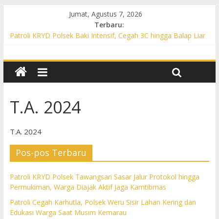
Jumat, Agustus 7, 2026
Terbaru:
Patroli KRYD Polsek Baki Intensif, Cegah 3C hingga Balap Liar
di Sejumlah Titik Rawan
Patroli KRYD Polsek Tawangsari Sasar Jalur Protokol hingga
Permukiman, Warga Diajak Aktif Jaga Kamtibmas
Patroli Cegah Karhutla, Polsek Weru Sisir Lahan Kering dan
Edukasi Warga Saat Musim Kemarau
Patroli Blue Light KRYD Polsek Bendosari Sasar Objek Vital,
T.A. 2024
Polisi Ajak Warga Waspada dan Cegah Karhutla
Patroli Blue Light KRYD Polsek Kartasura Sasar Titik Rawan,
T.A. 2024
Cegah Kejahatan 3C
Pos-pos Terbaru
Patroli KRYD Polsek Tawangsari Sasar Jalur Protokol hingga
Permukiman, Warga Diajak Aktif Jaga Kamtibmas
Patroli Cegah Karhutla, Polsek Weru Sisir Lahan Kering dan
Edukasi Warga Saat Musim Kemarau