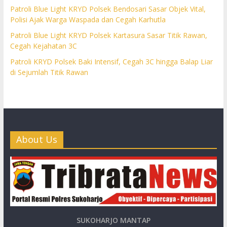
Patroli Blue Light KRYD Polsek Bendosari Sasar Objek Vital,
Polisi Ajak Warga Waspada dan Cegah Karhutla
Patroli Blue Light KRYD Polsek Kartasura Sasar Titik Rawan,
Cegah Kejahatan 3C
Patroli KRYD Polsek Baki Intensif, Cegah 3C hingga Balap Liar
di Sejumlah Titik Rawan
About Us
SUKOHARJO MANTAP