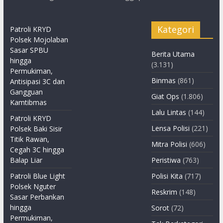
Kategori
Patroli KRYD
Polsek Mojolaban
Sasar SPBU
Berita Utama
hingga
(3.131)
Permukiman,
Binmas
(861)
Antisipasi 3C dan
Gangguan
Giat Ops
(1.806)
Kamtibmas
Lalu Lintas
(144)
Patroli KRYD
Lensa Polisi
(221)
Polsek Baki Sisir
Titik Rawan,
Mitra Polisi
(606)
Cegah 3C hingga
Balap Liar
Peristiwa
(763)
Patroli Blue Light
Polisi Kita
(717)
Polsek Nguter
Reskrim
(148)
Sasar Perbankan
hingga
Sorot
(72)
Permukiman,