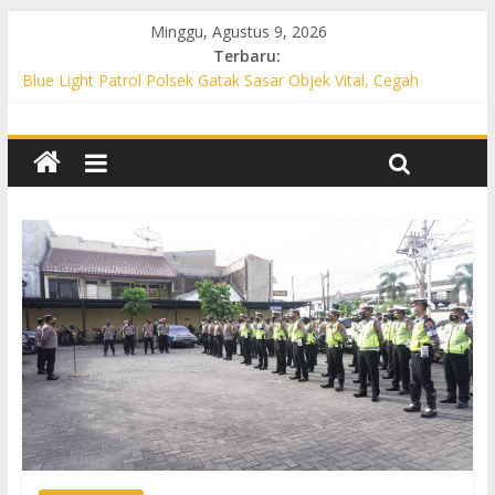
Minggu, Agustus 9, 2026
Terbaru:
Blue Light Patrol Polsek Gatak Sasar Objek Vital, Cegah
Kejahatan 3C dan Perkuat Cipta Kondisi
Patroli KRYD Polsek Mojolaban Sasar SPBU hingga
Permukiman, Antisipasi 3C dan Gangguan Kamtibmas
Patroli KRYD Polsek Baki Sisir Titik Rawan, Cegah 3C hingga
Balap Liar
Patroli Blue Light Polsek Nguter Sasar Perbankan hingga
Permukiman, Antisipasi 3C dan Gangguan Kamtibmas
Blue Light Patrol Polsek Tawangsari Sisir Belasan Desa, Cegah
Kejahatan 3C dan Gangguan Kamtibmas