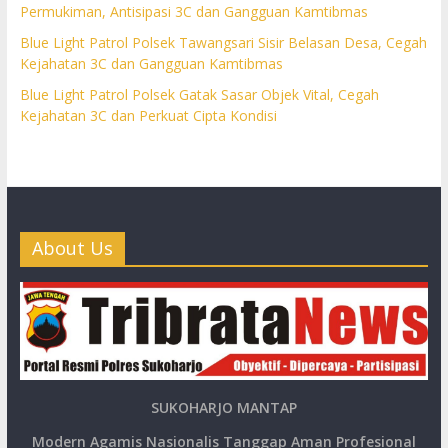
Permukiman, Antisipasi 3C dan Gangguan Kamtibmas
Blue Light Patrol Polsek Tawangsari Sisir Belasan Desa, Cegah
Kejahatan 3C dan Gangguan Kamtibmas
Blue Light Patrol Polsek Gatak Sasar Objek Vital, Cegah
Kejahatan 3C dan Perkuat Cipta Kondisi
About Us
SUKOHARJO MANTAP
Modern Agamis Nasionalis Tanggap Aman Profesional