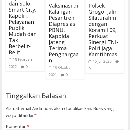
dan Solo
Vaksinasi di
Polsek
Smart City,
Kalangan
Grogol Jalin
Kapolri:
Pesantren
Silaturahmi
Pelayanan
Diapresiasi
dengan
Publik
PBNU,
Koramil 09,
Mudah dan
Kapolda
Perkuat
Tak
Jateng
Sinergi TNI-
Berbelit-
Terima
Polri Jaga
Belit
Penghargaa
Kamtibmas
n
18 Februari
15 Juli 2026
2022
0
19 Oktober
0
2021
0
Tinggalkan Balasan
Alamat email Anda tidak akan dipublikasikan.
Ruas yang
wajib ditandai
*
Komentar
*