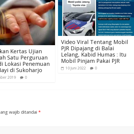
Video Viral Tentang Mobil
PJR Dipajang di Balai
an Kertas Ujian
Lelang, Kabid Humas : Itu
lah Satu Perguruan
Mobil Pinjam Pakai PJR
di Lokasi Penemuan
10 Juni 2022
0
ayi di Sukoharjo
mber 2019
0
ang wajib ditandai
*