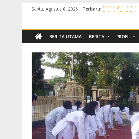
Sabtu, Agustus 8, 2026
Terbaru:
Blue Light Patrol
Patroli KRYD Pol
Patroli KRYD Pols
Patroli Blue Lig
Blue Light Patro
BERITA UTAMA
BERITA
PROFIL