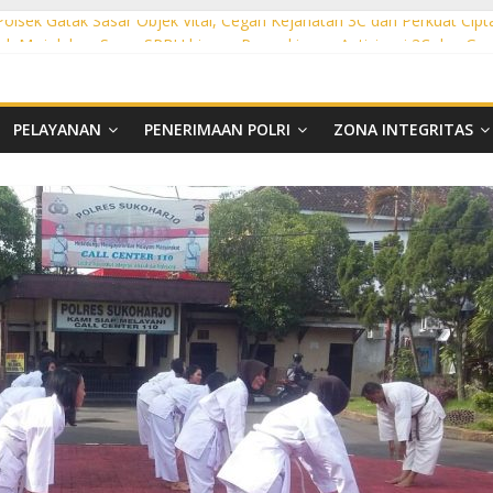
 Polsek Gatak Sasar Objek Vital, Cegah Kejahatan 3C dan Perkuat Cipt
sek Mojolaban Sasar SPBU hingga Permukiman, Antisipasi 3C dan G
ek Baki Sisir Titik Rawan, Cegah 3C hingga Balap Liar
ht Polsek Nguter Sasar Perbankan hingga Permukiman, Antisipasi 3C
l Polsek Tawangsari Sisir Belasan Desa, Cegah Kejahatan 3C dan Ga
PELAYANAN
PENERIMAAN POLRI
ZONA INTEGRITAS