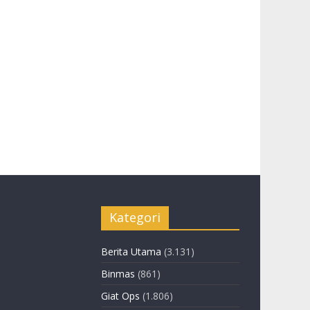
Kategori
Berita Utama
(3.131)
Binmas
(861)
Giat Ops
(1.806)