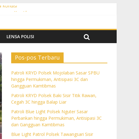
a Kondisi
angguan Kamtibmas
 dan Gangguan Kamtibmas
ngguan Kamtibmas
LENSA POLISI
Pos-pos Terbaru
Patroli KRYD Polsek Mojolaban Sasar SPBU
hingga Permukiman, Antisipasi 3C dan
Gangguan Kamtibmas
Patroli KRYD Polsek Baki Sisir Titik Rawan,
Cegah 3C hingga Balap Liar
Patroli Blue Light Polsek Nguter Sasar
Perbankan hingga Permukiman, Antisipasi 3C
dan Gangguan Kamtibmas
Blue Light Patrol Polsek Tawangsari Sisir